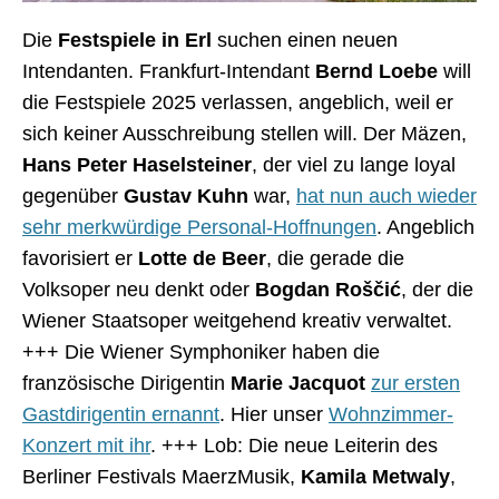
Die
Festspiele in Erl
suchen einen neuen
Intendanten. Frankfurt-Intendant
Bernd Loebe
will
die Festspiele 2025 verlassen, angeblich, weil er
sich keiner Ausschreibung stellen will. Der Mäzen,
Hans Peter Haselsteiner
, der viel zu lange loyal
gegenüber
Gustav Kuhn
war,
hat nun auch wieder
sehr merkwürdige Personal-Hoffnungen
. Angeblich
favorisiert er
Lotte de Beer
, die gerade die
Volksoper neu denkt oder
Bogdan Roščić
, der die
Wiener Staatsoper weitgehend kreativ verwaltet.
+++ Die Wiener Symphoniker haben die
französische Dirigentin
Marie Jacquot
zur ersten
Gastdirigentin ernannt
. Hier unser
Wohnzimmer-
Konzert mit ihr
. +++ Lob: Die neue Leiterin des
Berliner Festivals MaerzMusik,
Kamila Metwaly
,