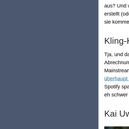
aus? Und 
erstellt (
sie komme
Kling-
Tja, und d
Abrechnun
Mainstream
überhaupt 
Spotify sp
eh schwer 
Kai U