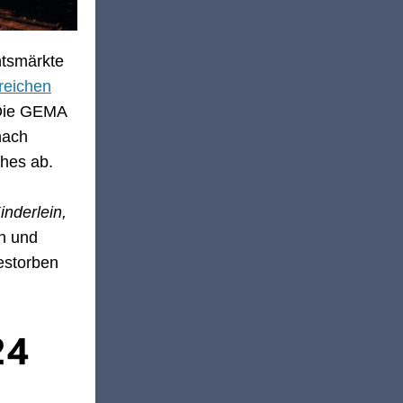
htsmärkte
reichen
 Die GEMA
nach
hes ab.
inderlein,
n und
estorben