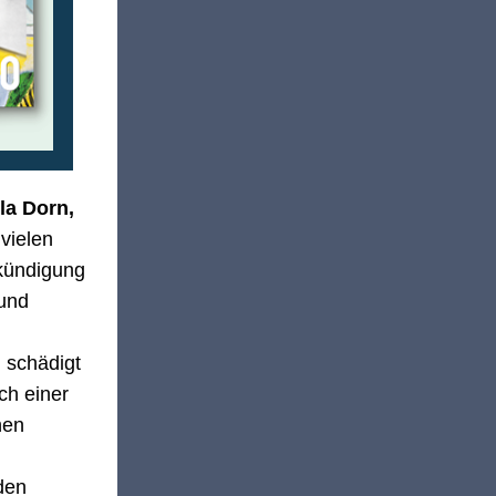
la Dorn,
vielen
nkündigung
 und
, schädigt
ch einer
hen
den