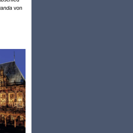
anda
von