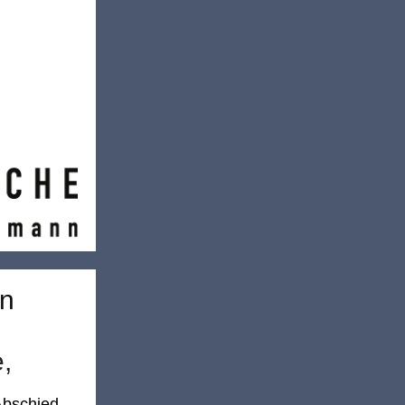
nn
,
Abschied