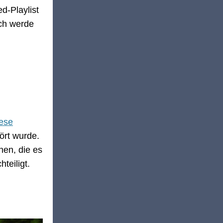
d-Playlist
ich werde
iese
ört wurde.
nen, die es
teiligt.