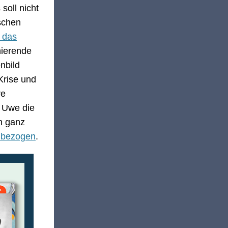
soll nicht
schen
t das
hierende
enbild
Krise und
re
i Uwe die
in ganz
n bezogen
.