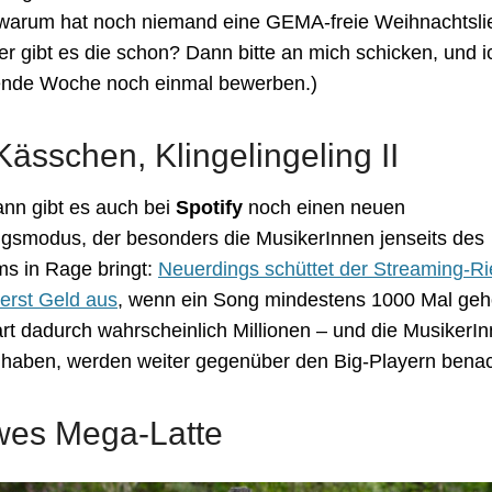
warum hat noch niemand eine GEMA-freie Weihnachtslie
oder gibt es die schon? Dann bitte an mich schicken, und 
nde Woche noch einmal bewerben.)
Kässchen, Klingelingeling II
ann gibt es auch bei
Spotify
noch einen neuen
gsmodus, der besonders die MusikerInnen jenseits des
s in Rage bringt:
Neuerdings schüttet der Streaming-R
erst Geld aus
, wenn ein Song mindestens 1000 Mal geh
art dadurch wahrscheinlich Millionen – und die MusikerIn
haben, werden weiter gegenüber den Big-Playern benach
wes Mega-Latte