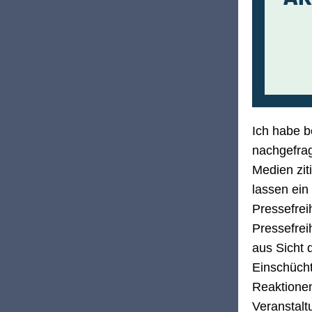
Ich habe b
nachgefrag
Medien zit
lassen ein
Pressefrei
Pressefreih
aus Sicht 
Einschücht
Reaktionen
Veranstalt