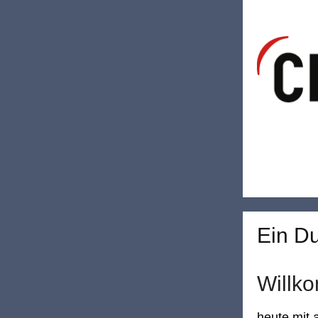
Ein Du
Willk
heute mit 