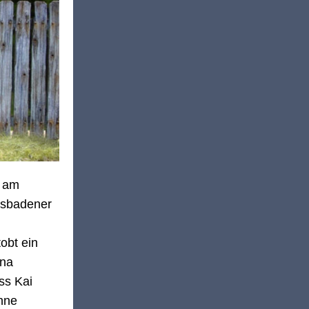
e am
esbadener
obt ein
nna
ss Kai
ohne