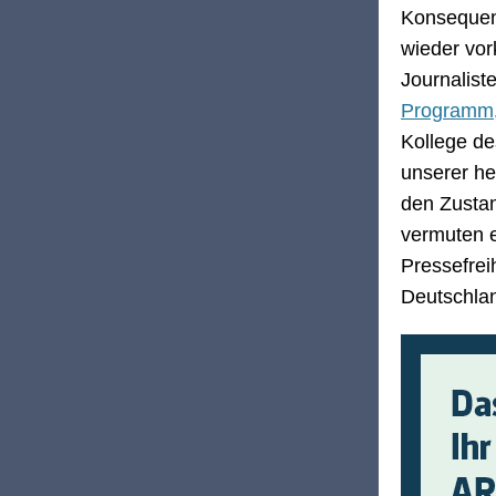
Konsequenz
wieder vor
Journalist
Programm
Kollege d
unserer he
den Zusta
vermuten e
Pressefrei
Deutschlan