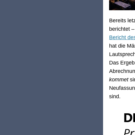
Bereits le
berichtet 
Bericht de
hat die Mä
Lautsprech
Das Ergebn
Abrechnung
kommet
si
Neufassung
sind.