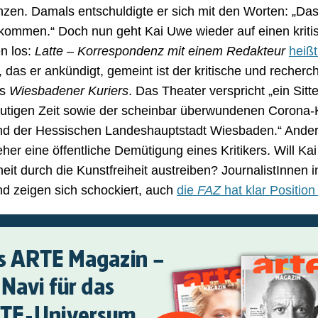
en. Damals entschuldigte er sich mit den Worten: „Das 
kommen.“ Doch nun geht Kai Uwe wieder auf einen kriti
en los:
Latte – Korrespondenz mit einem Redakteur
heiß
, das er ankündigt, gemeint ist der kritische und recherc
es
Wiesbadener Kuriers
. Das Theater verspricht „ein Sitt
utigen Zeit sowie der scheinbar überwundenen Corona-
nd der Hessischen Landeshauptstadt Wiesbaden.“ Ande
her eine öffentliche Demütigung eines Kritikers. Will Ka
heit durch die Kunstfreiheit austreiben? JournalistInnen 
d zeigen sich schockiert, auch
die
FAZ
hat klar Positio