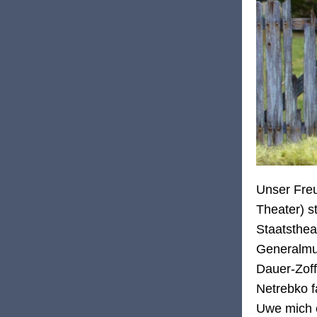
Unser Fr
Theater) s
Staatsthea
Generalmus
Dauer-Zoff
Netrebko f
Uwe mich e