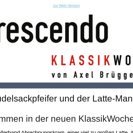
zur Web-Version
delsackpfeifer und der Latte-Ma
ommen in der neuen KlassikWoche
allerhand Abrechnungskram, einer viel zu großen Latte, 