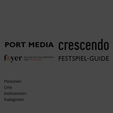
Personen
Orte
Insti­tu­tionen
Kate­go­rien