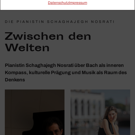
Daten­schutz
Impressum
DIE PIANISTIN SCHAGHAJEGH NOSRATI
Zwischen den
Welten
Pianistin Schaghajegh Nosrati über Bach als inneren
Kompass, kulturelle Prägung und Musik als Raum des
Denkens