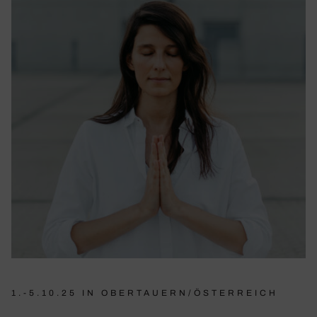
1.-5.10.25 IN OBERTAUERN/ÖSTERREICH