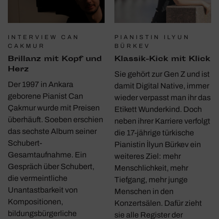
INTERVIEW CAN
PIANISTIN ILYUN
CAKMUR
BÜRKEV
Bril­lanz mit Kopf und
Klassik-Kick mit Klick
Herz
Sie gehört zur Gen Z und ist
Der 1997 in Ankara
damit Digital Native, immer
geborene Pianist Can
wieder verpasst man ihr das
Çakmur wurde mit Preisen
Etikett Wunderkind. Doch
überhäuft. Soeben erschien
neben ihrer Karriere verfolgt
das sechste Album seiner
die 17-jährige türkische
Schubert-
Pianistin İlyun Bürkev ein
Gesamtaufnahme. Ein
weiteres Ziel: mehr
Gespräch über Schubert,
Menschlichkeit, mehr
die vermeintliche
Tiefgang, mehr junge
Unantastbarkeit von
Menschen in den
Kompositionen,
Konzertsälen. Dafür zieht
bildungsbürgerliche
sie alle Register der