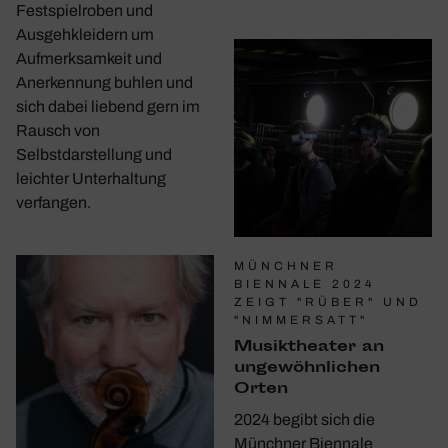
Festspielroben und
Ausgehkleidern um
Aufmerksamkeit und
Anerkennung buhlen und
sich dabei liebend gern im
Rausch von
Selbstdarstellung und
leichter Unterhaltung
verfangen.
MÜNCHNER
BIENNALE 2024
ZEIGT "RÜBER" UND
"NIMMERSATT"
Musik­theater an
unge­wöhn­li­chen
Orten
2024 begibt sich die
Münchner Biennale