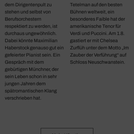
dem Dirigentenpult zu
Tetelman auf den besten
stehen und selbst von
Bühnen weltweit, ein
Berufsorchestern
besonderes Faible hat der
respektiert zu werden, ist
amerikanische Tenor für
durchaus ungewöhnlich.
Verdi und Puccini. Am 1.8.
Dabei könnte Maximilian
gastiert er mit Chelsea
Haberstock genauso gut ein
Zurflüh unter dem Motto „Im
gefeierter Pianist sein. Ein
Zauber der Verführung“ auf
Gespräch mit dem
Schloss Neuschwanstein.
gebürtigen Münchner, der
sein Leben schon in sehr
jungen Jahren dem
spätromantischen Klang
verschrieben hat.