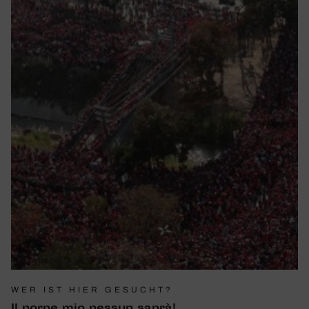
WER IST HIER GESUCHT?
Il norne mio nessun saprà!