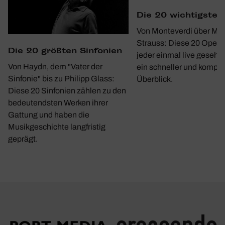
Die 20 wich­tigste
Von Monteverdi über Moz
Strauss: Diese 20 Opern 
Die 20 größten Sinfo­nien
jeder einmal live gesehe
Von Haydn, dem "Vater der
ein schneller und kompa
Sinfonie" bis zu Philipp Glass:
Überblick.
Diese 20 Sinfonien zählen zu den
bedeutendsten Werken ihrer
Gattung und haben die
Musikgeschichte langfristig
geprägt.