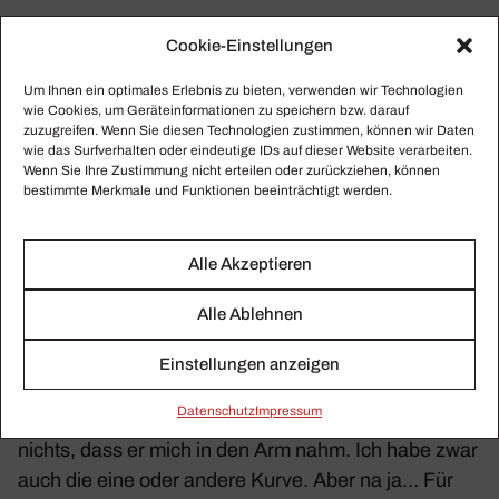
Die eine oder andere
Cookie-Einstellungen
Kurve
Um Ihnen ein optimales Erlebnis zu bieten, verwenden wir Technologien
wie Cookies, um Geräteinformationen zu speichern bzw. darauf
zuzugreifen. Wenn Sie diesen Technologien zustimmen, können wir Daten
Wenn ich es mir aber so recht über­lege, bin ich
wie das Surfverhalten oder eindeutige IDs auf dieser Website verarbeiten.
Wenn Sie Ihre Zustimmung nicht erteilen oder zurückziehen, können
schon auch immer für das eine oder andere Drama
bestimmte Merkmale und Funktionen beeinträchtigt werden.
gut. Ich denke da nur an meinen lieben, armen Jean-
Baptiste Krum­p­holz. Sagen Sie bloß, den kennen
Alle Akzeptieren
Sie nicht? Ein Virtuose, ein Meister seines Fachs. Ich
war „sein“ Instru­ment. Aber das hat ihn vor Leid nicht
Alle Ablehnen
bewahren können. Seine Frau brannte mit einem
gewissen Ladislav Dussek nach London durch. Der
Einstellungen anzeigen
arme Krum­p­holz war voller Kummer und Gram und
Daten­schutz
Impressum
ertränkte sich später in der Seine. Da half es auch
nichts, dass er mich in den Arm nahm. Ich habe zwar
auch die eine oder andere Kurve. Aber na ja… Für