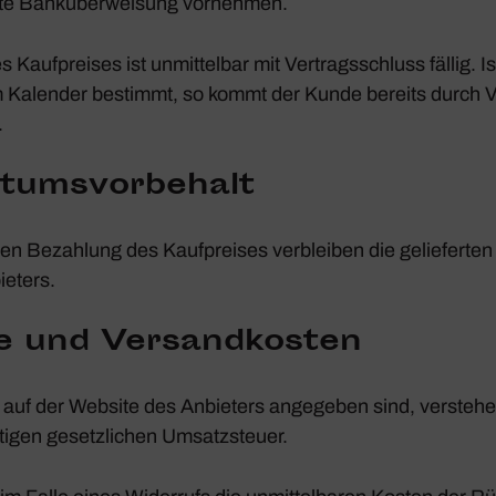
te Bank­über­wei­sung vornehmen.
Kauf­preises ist unmit­telbar mit Vertrags­schluss fällig. Ist
 Kalender bestimmt, so kommt der Kunde bereits durch 
.
tums­vor­be­halt
digen Bezah­lung des Kauf­preises verbleiben die gelie­fert
e­ters.
se und Versand­kosten
ie auf der Website des Anbie­ters ange­geben sind, versteh
ltigen gesetz­li­chen Umsatz­steuer.