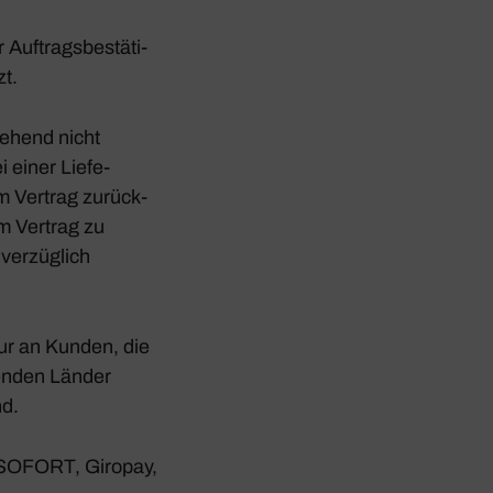
Auftrags­be­stä­ti­
zt.
e­hend nicht
ei einer Liefe­
om Vertrag zurück­
om Vertrag zu
er­züg­lich
nur an Kunden, die
genden Länder
nd.
), SOFORT, Giropay,