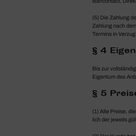
Bancontact, Direk
(5) Die Zahlung des 
Zahlung nach dem
Termins in Verzug
§ 4 Eigen­
Bis zur voll­stän­
Eigentum des Anbi
§ 5 Prei
(1) Alle Preise, d
lich der jeweils gü