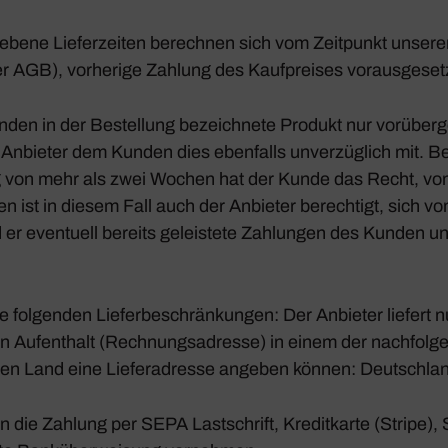
e­bene Liefer­zeiten berechnen sich vom Zeit­punkt unserer 
er AGB), vorhe­rige Zahlung des Kauf­preises voraus­ge­set
nden in der Bestel­lung bezeich­nete Produkt nur vorüber­g
r Anbieter dem Kunden dies eben­falls unver­züg­lich mit. B
ung von mehr als zwei Wochen hat der Kunde das Recht, v
en ist in diesem Fall auch der Anbieter berech­tigt, sich v
 er even­tuell bereits geleis­tete Zahlungen des Kunden unv
e folgenden Liefer­be­schrän­kungen: Der Anbieter liefert 
en Aufent­halt (Rech­nungs­adresse) in einem der nach­fol­
en Land eine Liefer­adresse angeben können: Deutsch­la
 die Zahlung per SEPA Last­schrift, Kredit­karte (Stripe