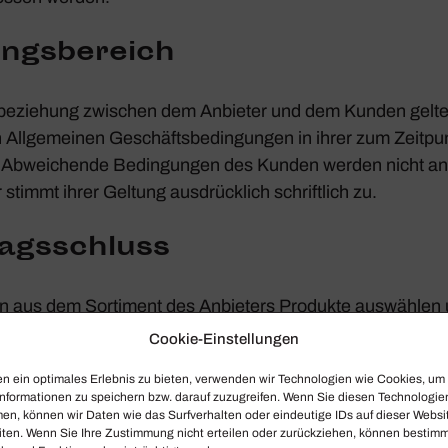
ngs­be­reich
­be­zie­hung zwischen dem Anbieter und dem Kunden gelten
n Allge­meinen Geschäfts­be­din­gungen in ihrer zum Zeit­pu
 Abwei­chende Bedin­gungen des Kunden werden nicht aner
stimmt ihrer Geltung ausdrück­lich schrift­lich zu.
ags­schluss
n aus dem Sorti­ment des Anbie­ters Produkte auswählen 
n Waren­korb“ in einem so genannten Waren­korb sammeln
Cookie-Einstellungen
 er einen verbind­li­chen Antrag zum Kauf der im Waren­korb
n ein optimales Erlebnis zu bieten, verwenden wir Technologien wie Cookies, um
hi­cken der Bestel­lung kann der Kunde die Daten jeder­z
nformationen zu speichern bzw. darauf zuzugreifen. Wenn Sie diesen Technologie
en, können wir Daten wie das Surfverhalten oder eindeutige IDs auf dieser Websi
iten. Wenn Sie Ihre Zustimmung nicht erteilen oder zurückziehen, können bestim