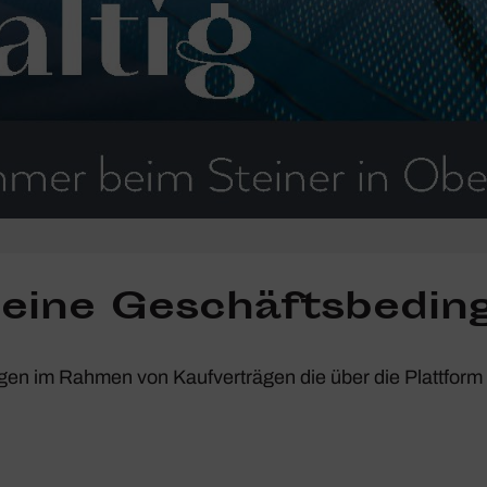
meine Geschäfts­be­din
ngen im Rahmen von Kauf­ver­trägen die über die Platt­form 