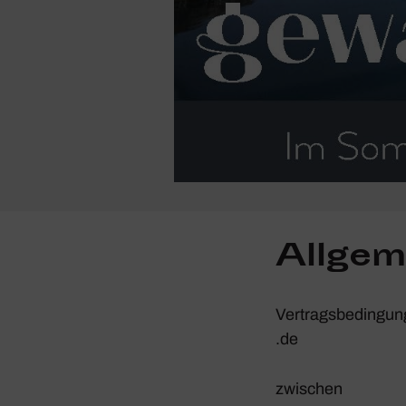
Allge­
Vertrags­be­din­gu
.de
zwischen