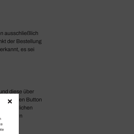
 ausschließ­lich
nkt der Bestel­lung
­kannt, es sei
und diese über
. Über den Button
 befind­li­chen
eit ändern
n
te
mte