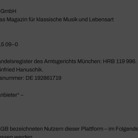
a GmbH
Magazin für klas­si­sche Musik und Lebensart
 15 09–0
ndels­re­gister des Amts­ge­richts München: HRB 119 996.
nfried Hanu­schik.
ti­ons­nummer: DE 192861719
nbieter“ –
AGB bezeich­neten Nutzern dieser Platt­form – im Folgend
ossen werden.