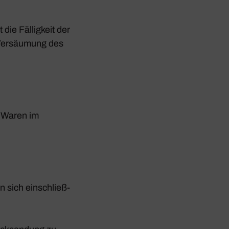
 die Fällig­keit der
Versäu­mung des
en Waren im
en sich einschließ­