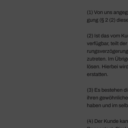
(1) Von uns ange­g
gung (§ 2 (2) dies
(2) Ist das vom Ku
verfügbar, teilt de
rungs­ver­zö­ge­r
zu­treten. Im Übrig
lösen. Hierbei wird
erstatten.
(3) Es bestehen di
ihren gewöhn­li­ch
haben und im selb
(4) Der Kunde kann