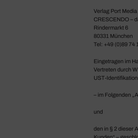
Verlag Port Medi
CRESCENDO – das 
Rinder­markt 6
80331 München
Tel: +49 (0)89 74
Einge­tragen im Ha
Vertreten durch Wi
UST-Iden­ti­fi­ka­
– im Folgenden „A
und
den in § 2 dieser 
Kunden“ – geschl