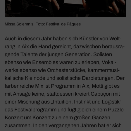
Missa Solemnis, Foto: Festival de Pâques
Auch in diesem Jahr haben sich Künstler von Welt­
rang in Aix die Hand gereicht, dazwi­schen heraus­ra­
gende Talente der jungen Gene­ra­tion. Solisten
ebenso wie Ensem­bles waren zu erleben, Vokal­
werke ebenso wie Orches­ter­stücke, kammer­mu­si­
ka­li­sche Kleinode und solis­ti­sche Darbie­tungen. Der
farben­reiche Mix ist Programm in Aix, Motti gibt es
mit Ansage keine, statt­dessen kreiert Capuçon mit
einer Mischung aus „Intui­tion, Instinkt und Logistik“
das Festi­val­pro­gramm und fügt gleich einem Puzzle
Konzert um Konzert zu einem großen Ganzen
zusammen. In den vergan­genen Jahren hat er sich