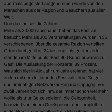
aber­mals begeis­tert aufge­nommen wurde von den
Menschen aus der Region und Besu­chern aus aller
Welt.
Und da sind sie, die Zahlen:
Mehr als 30.000 Zuschauer haben das Festival
besucht. Mehr als 100 Veran­stal­tungen wurden in 35
verschie­denen, über die gesamte Region verteilten
Orten durch­ge­führt. 24 kosten­pflich­tige Konzerte
standen im Mittel­punkt. Fast 900 Künstler waren zu
Gast. Die Auslas­tung der Konzerte: 89 Prozent.
Was sich hier in Aix Jahr um Jahr ereignet, hat viel
zu tun mit dem Initiator des Festi­vals, dem Geiger
und umtrie­bigen Netz­werker
Renaud Capuçon
. Vor
zwölf Jahren bot sich ihm, der immer schon viel mehr
wollte als „nur Geige spielen“, die Gele­gen­heit,
finan­ziert von einem Groß­sponsor und komplett frei
in der Programm­ge­stal­tung, ein Klas­sik­fes­tival auf