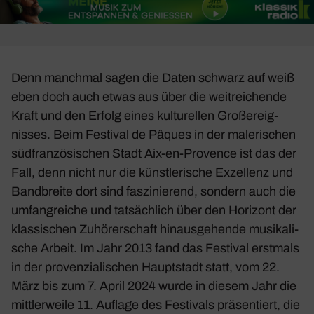
Denn manchmal sagen die Daten schwarz auf weiß
eben doch auch etwas aus über die weit­rei­chende
Kraft und den Erfolg eines kultu­rellen Groß­ereig­
nisses. Beim Festival de Pâques in der male­ri­schen
südfran­zö­si­schen Stadt Aix-en-Provence ist das der
Fall, denn nicht nur die künst­le­ri­sche Exzel­lenz und
Band­breite dort sind faszi­nie­rend, sondern auch die
umfang­reiche und tatsäch­lich über den Hori­zont der
klas­si­schen Zuhö­rer­schaft hinaus­ge­hende musi­ka­li­
sche Arbeit. Im Jahr 2013 fand das Festival erst­mals
in der proven­zia­li­schen Haupt­stadt statt, vom 22.
März bis zum 7. April 2024 wurde in diesem Jahr die
mitt­ler­weile 11. Auflage des Festi­vals präsen­tiert, die