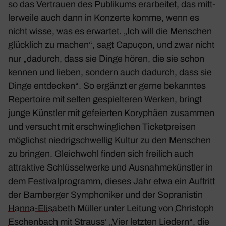
so das Vertrauen des Publi­kums erar­beitet, das mitt­
ler­weile auch dann in Konzerte komme, wenn es
nicht wisse, was es erwartet. „Ich will die Menschen
glück­lich zu machen“, sagt Capuçon, und zwar nicht
nur „dadurch, dass sie Dinge hören, die sie schon
kennen und lieben, sondern auch dadurch, dass sie
Dinge entde­cken“. So ergänzt er gerne bekanntes
Reper­toire mit selten gespiel­teren Werken, bringt
junge Künstler mit gefei­erten Kory­phäen zusammen
und versucht mit erschwing­li­chen Ticket­preisen
möglichst nied­rig­schwellig Kultur zu den Menschen
zu bringen. Gleich­wohl finden sich frei­lich auch
attrak­tive Schlüs­sel­werke und Ausnah­me­künstler in
dem Festi­val­pro­gramm, dieses Jahr etwa ein Auftritt
der Bamberger Sympho­niker und der Sopra­nistin
Hanna-Elisa­beth Müller
unter Leitung von
Chris­toph
Eschen­bach
mit Strauss‘ „Vier letzten Liedern“, die