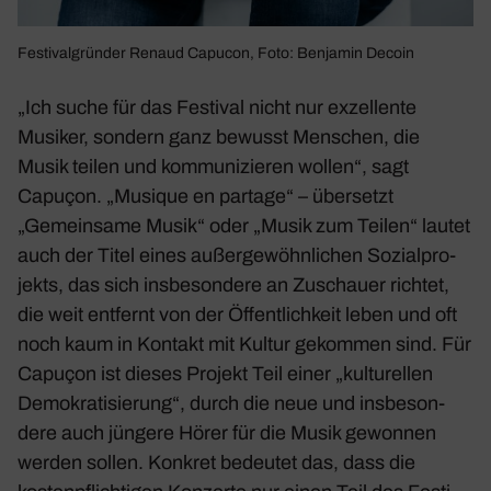
Festi­val­gründer Renaud Capucon, Foto: Benjamin Decoin
„Ich suche für das Festival nicht nur exzel­lente
Musiker, sondern ganz bewusst Menschen, die
Musik teilen und kommu­ni­zieren wollen“, sagt
Capuçon. „Musique en partage“ – über­setzt
„Gemein­same Musik“ oder „Musik zum Teilen“ lautet
auch der Titel eines außer­ge­wöhn­li­chen Sozi­al­pro­
jekts, das sich insbe­son­dere an Zuschauer richtet,
die weit entfernt von der Öffent­lich­keit leben und oft
noch kaum in Kontakt mit Kultur gekommen sind. Für
Capuçon ist dieses Projekt Teil einer „kultu­rellen
Demo­kra­ti­sie­rung“, durch die neue und insbe­son­
dere auch jüngere Hörer für die Musik gewonnen
werden sollen. Konkret bedeutet das, dass die