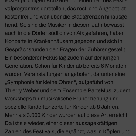
kosten­pflich­tigen Konzerte nur einen Teil des Festi­
val­pro­gramms darstellen, das rest­liche Angebot ist
kosten­frei und weit über die Stadt­grenzen hinaus­ge­
hend. So sind die Musiker in diesem Jahr bewusst
auch in die Dörfer südlich von Aix gefahren, haben
Konzerte in Kran­ken­häu­sern gegeben und sich in
Gesprächs­runden den Fragen der Zuhörer gestellt.
Ein beson­derer Fokus lag zudem auf der jungen
Gene­ra­tion. Schon für Kinder ab bereits 6 Monaten
wurden Veran­stal­tungen ange­boten, darunter eine
„Symphonie für kleine Ohren“, aufge­führt von
Thierry Weber und dem Ensemble ParteMus, zudem
Work­shops für musi­ka­li­sche Früh­erzie­hung und
spezi­elle Kinder­kon­zerte für Kinder ab 8 Jahren.
Mehr als 3.000 Kinder wurden auf diese Art erreicht.
Da ist sie wieder, einer dieser aussa­ge­kräf­tigen
Zahlen des Festi­vals, die ergänzt, was in Köpfen und