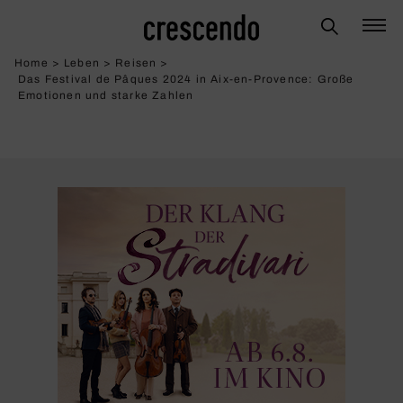
Home
>
Leben
>
Reisen
>
Das Festival de Pâques 2024 in Aix-en-Provence: Große
Emotionen und starke Zahlen