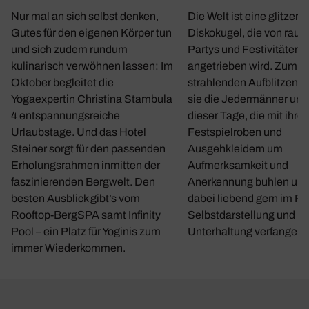
Nur mal an sich selbst denken,
Die Welt ist eine glitzern
Gutes für den eigenen Körper tun
Diskokugel, die von rau
und sich zudem rundum
Partys und Festivitäten
kulinarisch verwöhnen lassen: Im
angetrieben wird. Zum
Oktober begleitet die
strahlenden Aufblitzen b
Yogaexpertin Christina Stambula
sie die Jedermänner und
4 entspannungsreiche
dieser Tage, die mit ihre
Urlaubstage. Und das Hotel
Festspielroben und
Steiner sorgt für den passenden
Ausgehkleidern um
Erholungsrahmen inmitten der
Aufmerksamkeit und
faszinierenden Bergwelt. Den
Anerkennung buhlen und
besten Ausblick gibt’s vom
dabei liebend gern im R
Rooftop-BergSPA samt Infinity
Selbstdarstellung und le
Pool – ein Platz für Yoginis zum
Unterhaltung verfangen.
immer Wiederkommen.