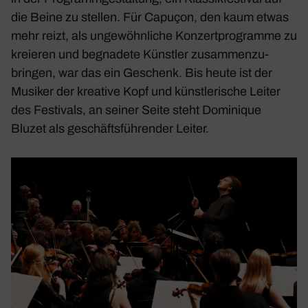
die Beine zu stellen. Für Capuçon, den kaum etwas
mehr reizt, als unge­wöhn­liche Konzert­pro­gramme zu
kreieren und begna­dete Künstler zusam­men­zu­
bringen, war das ein Geschenk. Bis heute ist der
Musiker der krea­tive Kopf und künst­le­ri­sche Leiter
des Festi­vals, an seiner Seite steht Domi­nique
Bluzet als geschäfts­füh­render Leiter.