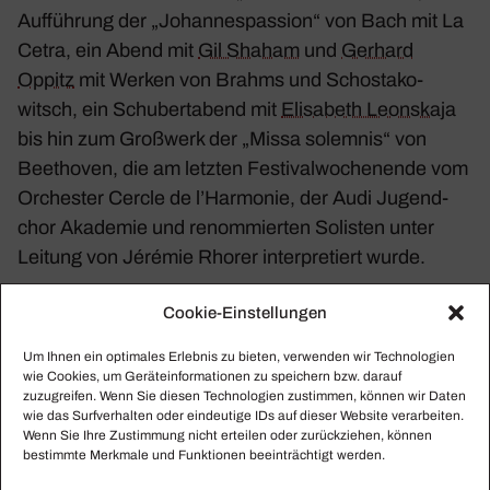
Auffüh­rung der „Johan­nes­pas­sion“ von Bach mit La
Cetra, ein Abend mit
Gil Shaham
und
Gerhard
Oppitz
mit Werken von Brahms und Schost­a­ko­
witsch, ein Schu­bert­abend mit
Elisa­beth Leons­kaja
bis hin zum Groß­werk der „Missa solemnis“ von
Beet­hoven, die am letzten Festi­val­wo­chen­ende vom
Orchester Cercle de l’Har­monie, der Audi Jugend­
chor Akademie und renom­mierten Solisten unter
Leitung von Jérémie Rhorer inter­pre­tiert wurde.
Cookie-Einstellungen
Um Ihnen ein optimales Erlebnis zu bieten, verwenden wir Technologien
wie Cookies, um Geräteinformationen zu speichern bzw. darauf
zuzugreifen. Wenn Sie diesen Technologien zustimmen, können wir Daten
wie das Surfverhalten oder eindeutige IDs auf dieser Website verarbeiten.
Wenn Sie Ihre Zustimmung nicht erteilen oder zurückziehen, können
bestimmte Merkmale und Funktionen beeinträchtigt werden.