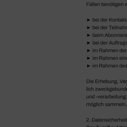
Fällen benö­tigen 
► bei der Kontakt­
► bei der Teilnah
► beim Abon­nieren
► bei der Auftrags
► im Rahmen der Au
► im Rahmen eines 
► im Rahmen des Han
Die Erhe­bung, Ver
lich zweck­ge­bund
und ‑verar­bei­tung
möglich sammeln, s
2. Daten­si­cher­heit