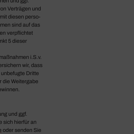
rnen und ggf.
 von Verträgen und
 mit diesen perso­
hmen sind auf das
n verpflichtet
nkt 5 dieser
­maß­nahmen i.S.v.
si­chern wir, dass
 unbe­fugte Dritte
r die Weiter­gabe
Gewinnen.
rung und ggf.
 sich hierfür an
e
oder senden Sie