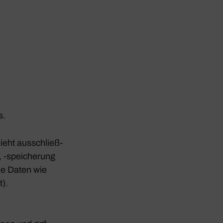
s.
hieht ausschließ­
 ‑spei­che­rung
ene Daten wie
t).