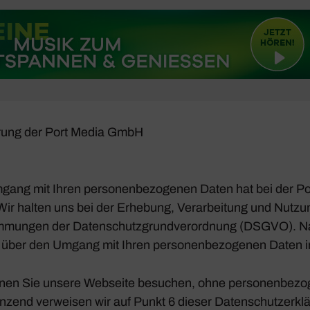
ä­rung der Port Media GmbH
Umgang mit Ihren perso­nen­be­zo­genen Daten hat bei der
. Wir halten uns bei der Erhe­bung, Verar­bei­tung und Nutz
m­mungen der Daten­schutz­grund­ver­ord­nung (DSGVO). Na
 über den Umgang mit Ihren perso­nen­be­zo­genen Daten
nnen Sie unsere Webseite besu­chen, ohne perso­nen­be­zo
n­zend verweisen wir auf Punkt 6 dieser Daten­schutz­er­klä