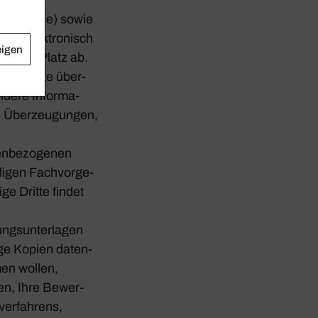
ail-Adresse) sowie
wir elek­tro­nisch
eigen
e­henen Platz ab.
ei­an­hänge über­
n­dere Infor­ma­
che Über­zeu­gungen,
en­be­zo­genen
­ligen Fach­vor­ge­
ge Dritte findet
ngs­un­ter­lagen
ige Kopien daten­
men wollen,
len, Ihre Bewer­
er­fah­rens,