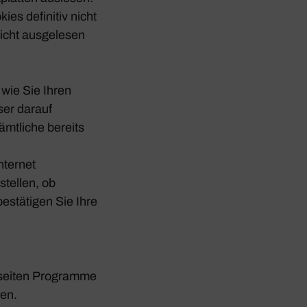
es defi­nitiv nicht
icht ausge­lesen
 wie Sie Ihren
ser darauf
mt­liche bereits
nternet
stellen, ob
estä­tigen Sie Ihre
bseiten Programme
hen.