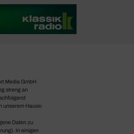
 Port Media GmbH
ung streng an
ch­fol­gend
 in unserem Hause:
­gene Daten zu
­rung). In einigen