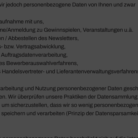
wir jedoch perso­nen­be­zo­gene Daten von Ihnen und zwar
auf­nahme mit uns,
me/​Anmeldung zu Gewinn­spielen, Veran­stal­tungen u.ä.
 / Abbe­stellen des News­let­ters,
- bzw. Vertrags­ab­wick­lung,
ftrags­da­ten­ver­ar­bei­tung,
Bewer­ber­aus­wahl­ver­fah­rens,
dels­ver­treter- und Liefe­ran­ten­ver­wal­tungs­ver­fah­ren
ar­bei­tung und Nutzung perso­nen­be­zo­gener Daten gesc
en. Wir über­prüfen unsere Prak­tiken der Daten­samm­lung,
, um sicher­zu­stellen, dass wir so wenig perso­nen­be­zo­g
pei­chern und verar­beiten (Prinzip der Daten­spar­sam­kei