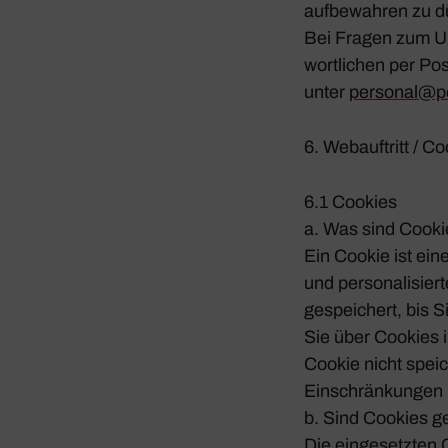
aufbe­wahren zu d
Bei Fragen zum Umg
wort­li­chen per 
unter
personal@​p
6. Webauf­tritt / 
6.1 Cookies
a. Was sind Cooki
Ein Cookie ist eine 
und perso­na­li­sie
gespei­chert, bis 
Sie über Cookies i
Cookie nicht spei
Einschrän­kungen 
b. Sind Cookies ge
Die einge­setzten 