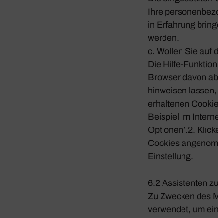
Ihre perso­nen­be­
in Erfah­rung bri
werden.
c. Wollen Sie auf 
Die Hilfe-Funk­tio
Browser davon abh
hinweisen lassen, 
erhal­tenen Cookie
Beispiel im Intern
Optionen’.2. Klick
Cookies ange­nomme
Einstel­lung.
6.2 Assis­tenten zu
Zu Zwecken des Ma
verwendet, um ein