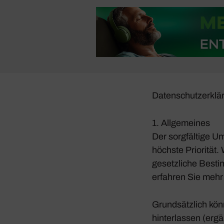
Daten­schutz­er­kl
1. Allge­meines
Der sorg­fäl­tige 
höchste Prio­rität
gesetz­liche Besti
erfahren Sie mehr
Grund­sätz­lich kö
hinter­lassen (ergä