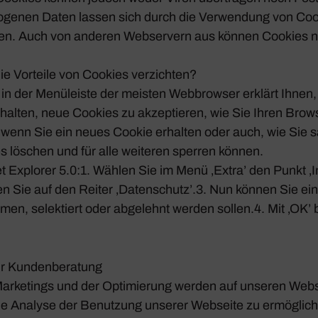
zo­genen Daten lassen sich durch die Verwen­dung von Cooki
ngen. Auch von anderen Webser­vern aus können Cookies n
die Vorteile von Cookies verzichten?
n in der Menü­leiste der meisten Webbrowser erklärt Ihnen,
alten, neue Cookies zu akzep­tieren, wie Sie Ihren Brow
wenn Sie ein neues Cookie erhalten oder auch, wie Sie sä
s löschen und für alle weiteren sperren können.
et Explorer 5.0:1. Wählen Sie im Menü ‚Extra’ den Punkt ‚I
en Sie auf den Reiter ‚Datenschutz’.3. Nun können Sie ein
n, selek­tiert oder abge­lehnt werden sollen.4. Mit ‚OK’ b
r Kunden­be­ra­tung
rke­tings und der Opti­mie­rung werden auf unseren We
e Analyse der Benut­zung unserer Webseite zu ermög­li­c