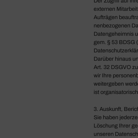
Der Zugriff auf Ih
externen Mitar­be
Aufträgen beauf­tr
nen­be­zo­genen Da
Daten­ge­heimnis 
gem. § 53 BDSG (n
Daten­schutz­er­klä­
Darüber hinaus unt
Art. 32 DSGVO zum 
wir Ihre perso­nen
weiter­geben werden
ist orga­ni­sa­to­
3. Auskunft, Beric
Sie haben jeder­zei
Löschung Ihrer ges
unseren Daten­schu