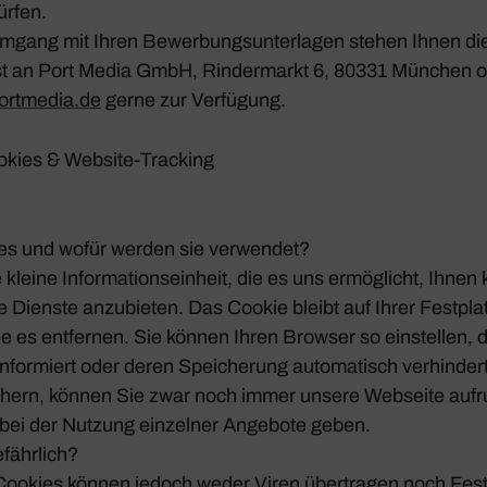
ürfen.
ang mit Ihren Bewer­bungs­un­ter­lagen stehen Ihnen die 
Post an Port Media GmbH, Rinder­markt 6, 80331 München 
ortmedia.​de
gerne zur Verfü­gung.
Cookies & Website-Tracking
es und wofür werden sie verwendet?
kleine Infor­ma­ti­ons­ein­heit, die es uns ermög­licht, Ihnen 
rte Dienste anzu­bieten. Das Cookie bleibt auf Ihrer Fest­pla
Sie es entfernen. Sie können Ihren Browser so einstellen,
nfor­miert oder deren Spei­che­rung auto­ma­tisch verhin­de
­chern, können Sie zwar noch immer unsere Webseite aufr
bei der Nutzung einzelner Ange­bote geben.
fähr­lich?
Cookies können jedoch weder Viren über­tragen noch Fest­