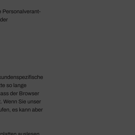
Perso­nal­ver­ant­
oder
kunden­spe­zi­fi­sche
tte so lange
 dass der Browser
rt. Wenn Sie unser
ufen, es kann aber
platten auslesen.