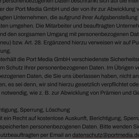
re perso­nen­be­zo­genen Daten beschränkt sich auf die inte
iter der Port Media GmbH und der von ihr zur Abwick­lung
agten Unter­nehmen, die aufgrund ihrer Aufga­ben­stel­lung
ten umgehen. Die Mitar­beiter und beauf­tragten Unter­ne
und den sorg­samen Umgang mit perso­nen­be­zo­genen Date
eu) bzw. Art. 28. Ergän­zend hierzu verweisen wir auf Pu
rung.
er­hält die Port Media GmbH verschie­denste Sicher­heits
Schutz Ihrer perso­nen­be­zo­genen Daten. Im Übrigen ver
­be­zo­genen Daten, die Sie uns über­lassen haben, nicht an
, es sei denn, wir sind hierzu gesetz­lich verpflichtet ode
risch notwendig, wie z. B. zur Abwick­lung von Prämien und 
h­ti­gung, Sper­rung, Löschung
t ein Recht auf kosten­lose Auskunft, Berich­ti­gung, Sper­
pei­cherten perso­nen­be­zo­genen Daten. Bitte wenden Sie
tz­be­auf­tragten per Email an
datenschutz@​portmedia.​d