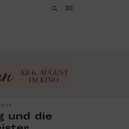
CHT?
g und die
ister