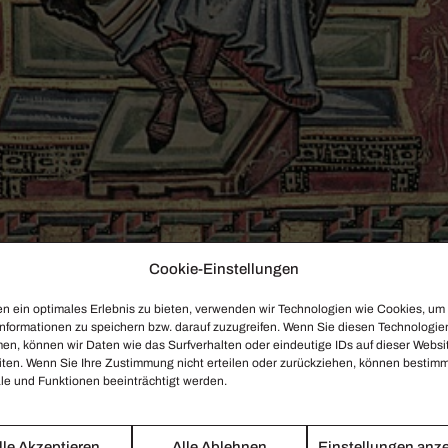
Cookie-Einstellungen
n ein optimales Erlebnis zu bieten, verwenden wir Technologien wie Cookies, um
nformationen zu speichern bzw. darauf zuzugreifen. Wenn Sie diesen Technologie
en, können wir Daten wie das Surfverhalten oder eindeutige IDs auf dieser Websi
ner Harfe die bösen Geister seines Vorgän­gers Saul ausge­trieben haben.
iten. Wenn Sie Ihre Zustimmung nicht erteilen oder zurückziehen, können bestim
r
.
e und Funktionen beeinträchtigt werden.
lle Akzeptieren
Alle Ablehnen
Einstellungen anz