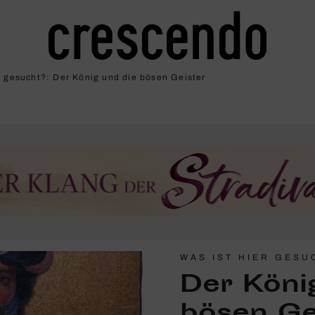
r gesucht?: Der König und die bösen Geister
WAS IST HIER GESU
Der Köni
bösen Ge