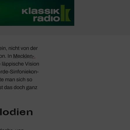
in, nicht von der
on. In
Meck­len­
 läppi­sche Vision
rde-Sinfo­nie­kon­
te man sich so
ist das doch ganz
o­dien