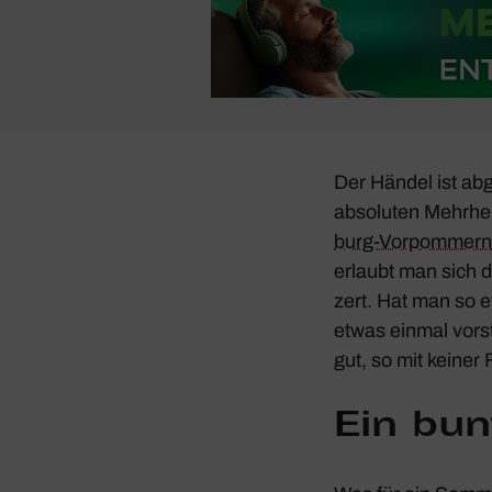
Der Händel ist abg
abso­luten Mehr­he
burg-Vorpom­mern
erlaubt man sich d
zert. Hat man so 
etwas einmal vorst
gut, so mit keiner 
Ein bun