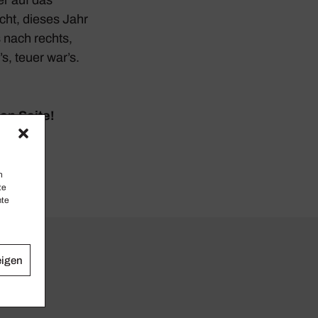
cht, dieses Jahr
s nach rechts,
s, teuer war’s.
en Seite!
n
te
mte
eigen