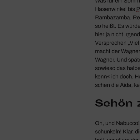
Was für ein Sommer
Hasen­winkel bis
P
Rambazamba, Remmi
so heißt. Es würd
hier ja nicht irge
Verspre­chen „Viel
macht der Wagner j
Wagner. Und spätes
sowieso das halbe 
kenn« ich doch. Ho
schen die
Aida
, k
Schön 
Oh, und
Nabucco
schun­keln! Klar, d
halt, vor allem d