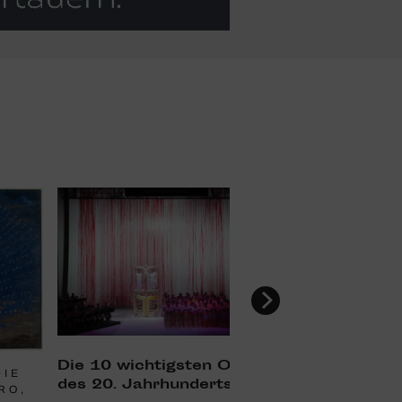
Die 10 wich­tigsten Opern
DIE
des 20. Jahr­hun­derts
RO,