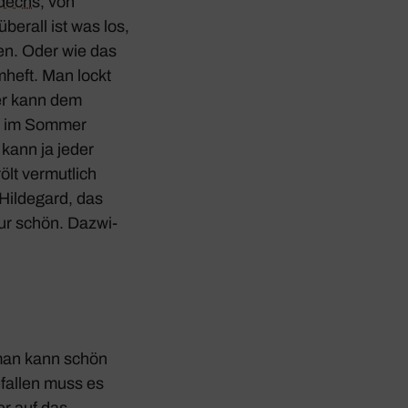
dechs
, von
berall ist was los,
en. Oder wie das
­heft. Man lockt
wer kann dem
o, im Sommer
 kann ja jeder
lt vermut­lich
Hilde­gard, das
ltur schön. Dazwi­
 man kann schön
efallen muss es
er auf das