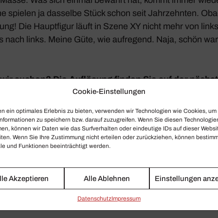
spielen ja dasselbe Stück schon seit Jahr­zehnten. Oba
rung! Die Haupt­figur läuft in Szene XY nicht mehr von link
 nach links. Meine Güte, wie aufre­gend. Naja, schön war’
wir suchen? Die Auflö­sung finden Sie auf der nächst
Cookie-Einstellungen
n ein optimales Erlebnis zu bieten, verwenden wir Technologien wie Cookies, um
nformationen zu speichern bzw. darauf zuzugreifen. Wenn Sie diesen Technologie
en, können wir Daten wie das Surfverhalten oder eindeutige IDs auf dieser Websi
iten. Wenn Sie Ihre Zustimmung nicht erteilen oder zurückziehen, können bestim
e und Funktionen beeinträchtigt werden.
lle Akzeptieren
Alle Ablehnen
Einstellungen anz
Daten­schutz
Impressum