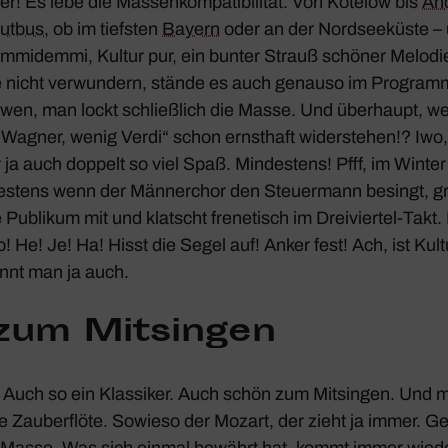
! Es lebe die Massen­kom­pa­ti­bi­lität. Von Kotelow bis
An
utbus
, ob im tiefsten
Bayern
oder an der Nord­see­küste – ü
­demmi, Kultur pur, ein bunter Strauß schöner Melo­di
e nicht verwun­dern, stände es auch genauso im Programm
ndwen, man lockt schließ­lich die Masse. Und über­haupt, 
 Wagner, wenig Verdi“ schon ernst­haft wider­stehen!? Iw
a auch doppelt so viel Spaß. Mindes­tens! Pfff, im Winter
­tens wenn der Männer­chor den Steu­er­mann besingt, grö
Publikum mit und klatscht frene­tisch im Drei­viertel-Takt. 
! He! Je! Ha! Hisst die Segel auf! Anker fest! Ach, ist Ku
ennt man ja auch.
zum Mitsingen
! Auch so ein Klas­siker. Auch schön zum Mitsingen. Und
ie
Zauber­flöte
. Sowieso der Mozart, der zieht ja immer. G
er Masse. Was sich einmal bewährt hat, kommt immer wied