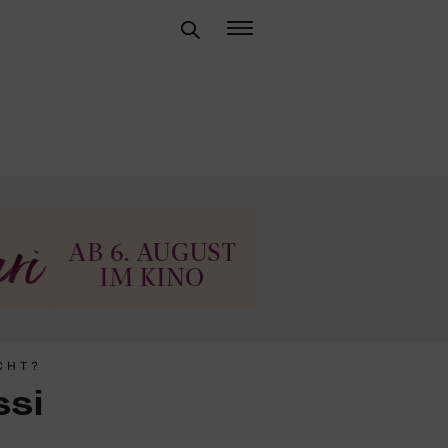
CHT?
ssi