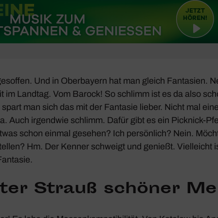
e­soffen. Und in Ober­bayern hat man gleich Fanta­sien. Ne
it im Landtag. Vom Barock! So schlimm ist es da also sch
spart man sich das mit der Fantasie lieber. Nicht mal eine
a. Auch irgendwie schlimm. Dafür gibt es ein Pick­nick-Pfe
etwas schon einmal gesehen? Ich persön­lich? Nein. Möch
ellen? Hm. Der Kenner schweigt und genießt. Viel­leicht 
Fantasie.
ter Strauß schöner Mel