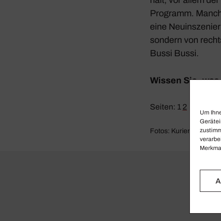
Programm. Manche 
eine Neuin­sze­nie­
sondern von rechts
Bussi Bussi.
Wissen Sie, was 
Seiten:
1
2
Um Ihne
Gerätei
zustimm
Fotos: Kurier
verarbe
Merkmal
A