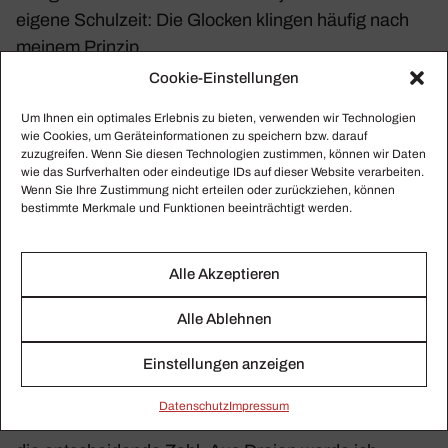
eigene Schul­zeit: Die Glocken klingen häufig nach
meinem Prinzip.
Cookie-Einstellungen
Die Drei­fal­tig­keit der
Um Ihnen ein optimales Erlebnis zu bieten, verwenden wir Technologien
Musik
wie Cookies, um Geräteinformationen zu speichern bzw. darauf
zuzugreifen. Wenn Sie diesen Technologien zustimmen, können wir Daten
wie das Surfverhalten oder eindeutige IDs auf dieser Website verarbeiten.
Wenn Sie Ihre Zustimmung nicht erteilen oder zurückziehen, können
Ich will ja nicht blas­phe­misch sein, aber ich bin wohl
bestimmte Merkmale und Funktionen beeinträchtigt werden.
so etwas wie die Drei­fal­tig­keit. Vater, Sohn und
Heiliger Geist – wenn man so wollte. Doch es gibt
Alle Akzeptieren
mich nicht einfach so. Wenn ich passen und richtig
klingen soll, dann müssen schon ein paar Regeln
Alle Ablehnen
einge­halten werden. Einer allein, bewirkt noch
Einstellungen anzeigen
nichts. Es muss sozu­sagen geschichtet werden, auf
einander aufge­baut. Oft ist es erst einer nach dem
Daten­schutz
Impressum
anderen und dann alle zusammen. Drei ist bei mir