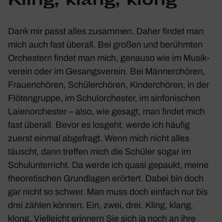
Kling, klang, klong
Dank mir passt alles zusammen. Daher findet man
mich auch fast überall. Bei großen und berühmten
Orches­tern findet man mich, genauso wie im Musik­
verein oder im Gesangs­verein. Bei Männer­chören,
Frau­en­chören, Schü­ler­chören, Kinder­chören, in der
Flöten­gruppe, im Schul­or­chester, im sinfo­ni­schen
Laien­or­chester – also, wie gesagt, man findet mich
fast überall. Bevor es losgeht, werde ich häufig
zuerst einmal abge­fragt. Wenn mich nicht alles
täuscht, dann treffen mich die Schüler sogar im
Schul­un­ter­richt. Da werde ich quasi gepaukt, meine
theo­re­ti­schen Grund­lagen erör­tert. Dabei bin doch
gar nicht so schwer. Man muss doch einfach nur bis
drei zählen können. Ein, zwei, drei. Kling, klang,
klong. Viel­leicht erin­nern Sie sich ja noch an ihre