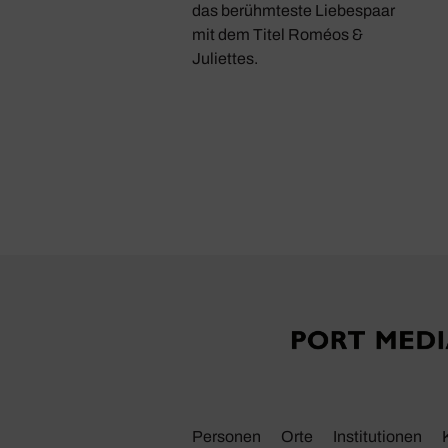
das berühmteste Liebespaar
mit dem Titel Roméos &
Juliettes.
Personen
Orte
Insti­tu­tionen