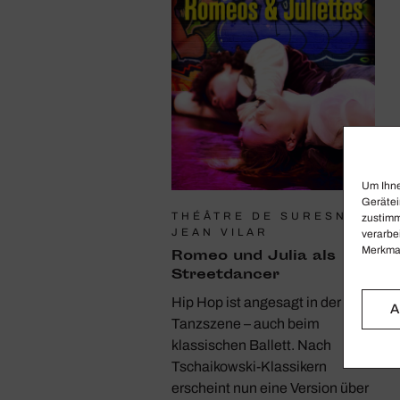
Um Ihne
Gerätei
THÉÂTRE DE SURESNES
zustimm
JEAN VILAR
verarbe
Merkmal
Romeo und Julia als
Street­dancer
Hip Hop ist angesagt in der
A
Tanzszene – auch beim
klassischen Ballett. Nach
Tschaikowski-Klassikern
erscheint nun eine Version über