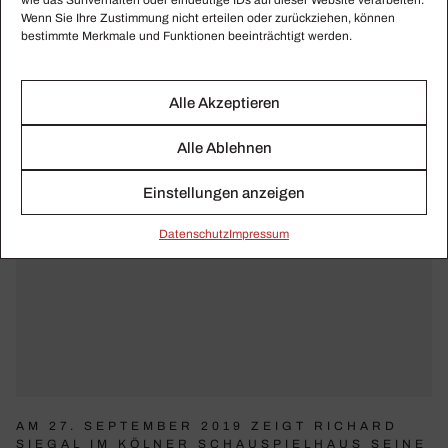
wie das Surfverhalten oder eindeutige IDs auf dieser Website verarbeiten.
Wenn Sie Ihre Zustimmung nicht erteilen oder zurückziehen, können
bestimmte Merkmale und Funktionen beeinträchtigt werden.
Alle Akzeptieren
Alle Ablehnen
Einstellungen anzeigen
Daten­schutz
Impressum
AM 27. SEPTEMBER 2019 ZEIGT RICHARD
SIEGAL IM KÖLNER SCHAUSPIELHAUS SEINE