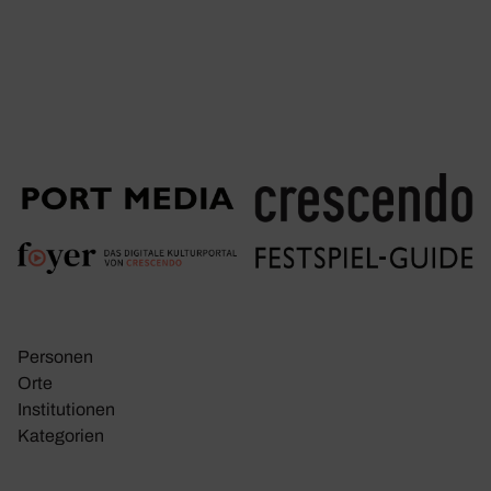
Personen
Orte
Insti­tu­tionen
Kate­go­rien