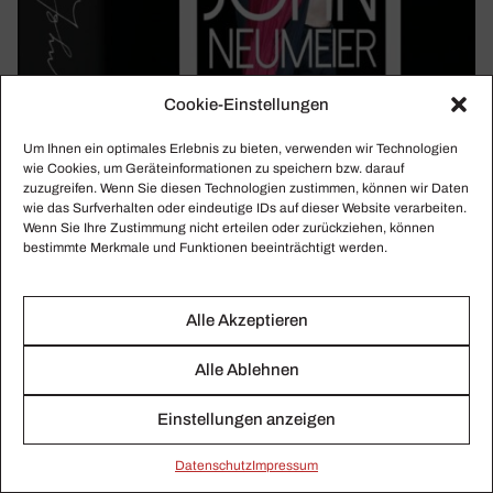
Cookie-Einstellungen
Um Ihnen ein optimales Erlebnis zu bieten, verwenden wir Technologien
wie Cookies, um Geräteinformationen zu speichern bzw. darauf
zuzugreifen. Wenn Sie diesen Technologien zustimmen, können wir Daten
wie das Surfverhalten oder eindeutige IDs auf dieser Website verarbeiten.
Wenn Sie Ihre Zustimmung nicht erteilen oder zurückziehen, können
bestimmte Merkmale und Funktionen beeinträchtigt werden.
Alle Akzeptieren
JOHN NEUMEIER
Alle Ablehnen
Sinn­liche Expres­si­vität
Einstellungen anzeigen
Eine opulente Werkschau zeigt John Neumeiers Wirken als
Choreograf, Kostümbildner, Bühnenbildner und
Daten­schutz
Impressum
Lichtdesigner.