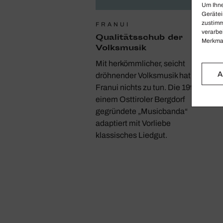
Um Ihne
Gerätei
zustimm
FRANUI
verarbe
Quali­täts­schub der
Merkmal
Volks­musik
Mit herkömmlicher, seicht
A
dröhnender Volksmusik hat
Franui nichts zu tun. Die 1993 in
einem Osttiroler Bergdorf
gegründete „Musicbanda“
adaptiert mit Vorliebe
klassisches Liedgut.