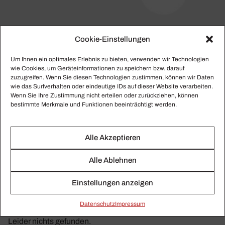
Cookie-Einstellungen
Um Ihnen ein optimales Erlebnis zu bieten, verwenden wir Technologien
Global Players
wie Cookies, um Geräteinformationen zu speichern bzw. darauf
zuzugreifen. Wenn Sie diesen Technologien zustimmen, können wir Daten
Hier finden Sie alle gesammelten Beiträge zu Global
wie das Surfverhalten oder eindeutige IDs auf dieser Website verarbeiten.
Wenn Sie Ihre Zustimmung nicht erteilen oder zurückziehen, können
Players.
bestimmte Merkmale und Funktionen beeinträchtigt werden.
Alle Akzeptieren
Alle Ablehnen
Einstellungen anzeigen
Daten­schutz
Impressum
Leider nichts gefunden.