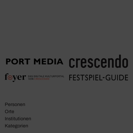
Personen
Orte
Insti­tu­tionen
Kate­go­rien