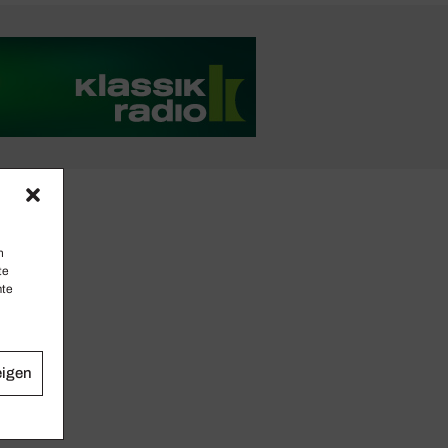
n
te
mte
eigen