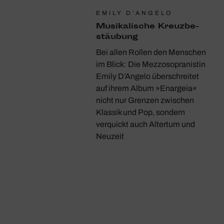
EMILY D’ANGELO
Musi­ka­li­sche Kreuz­be­
stäu­bung
Bei allen Rollen den Menschen
im Blick: Die Mezzosopranistin
Emily D’Angelo überschreitet
auf ihrem Album »Enargeia«
nicht nur Grenzen zwischen
Klassik und Pop, sondern
verquickt auch Altertum und
Neuzeit