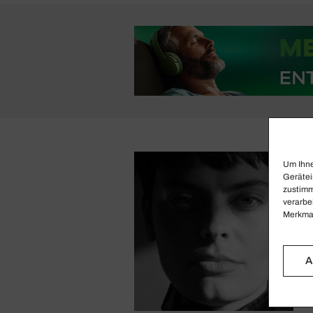
Um Ihne
Gerätei
zustimm
verarbe
Merkmal
A