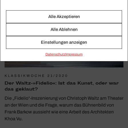
Alle Akzeptieren
Alle Ablehnen
Einstellungen anzeigen
Daten­schutz
Impressum
KLASSIKWOCHE 21/2020
Der Waltz-»Fidelio«: Ist das Kunst, oder war
das geklaut?
Die „Fidelio“-Inszenierung von Christoph Waltz am Theater
an der Wien und die Frage, warum das Bühnenbild von
Frank Barkow aussieht wie eine Arbeit des Architekten
Khoa Vu.