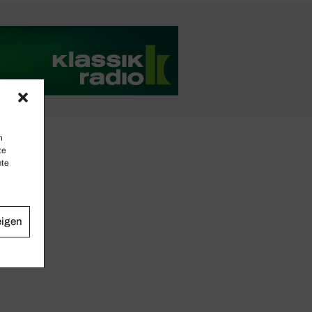
n
te
mte
eigen