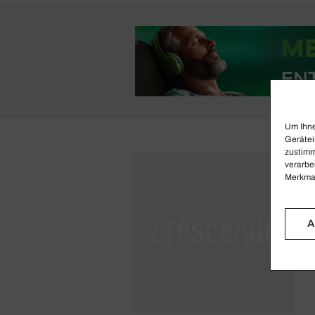
Um Ihne
Gerätei
zustimm
verarbe
Merkmal
A