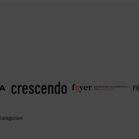
Kate­go­rien