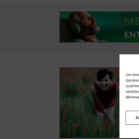
Um Ihne
Gerätei
zustimm
verarbe
Merkmal
A