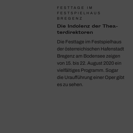
FESTTAGE IM
FESTSPIELHAUS
BREGENZ
Die Indo­lenz der Thea­
ter­di­rek­toren
Die Festtage im Festspielhaus
der österreichischen Hafenstadt
Bregenz am Bodensee zeigen
von 15. bis 22. August 2020 ein
vielfältiges Programm. Sogar
die Uraufführung einer Oper gibt
es zu sehen.