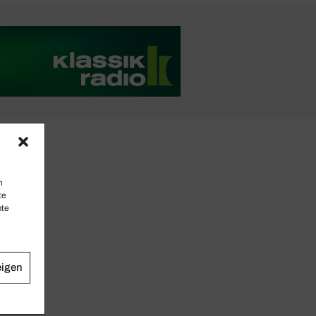
n
te
mte
eigen