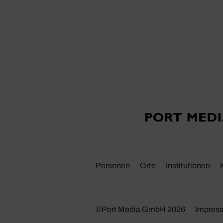
Personen
Orte
Insti­tu­tionen
©Port Media GmbH 2026
Impres