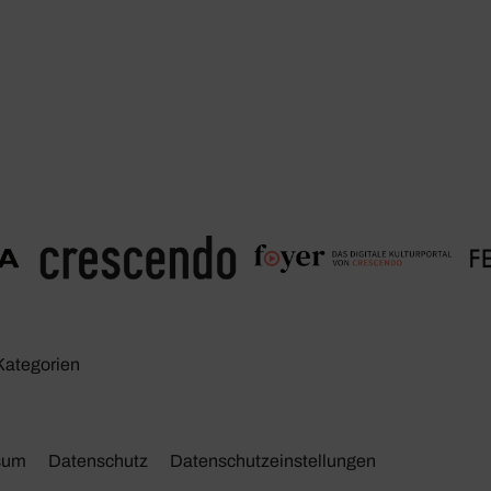
Kate­go­rien
sum
Daten­schutz
Daten­schutz­ein­stel­lungen