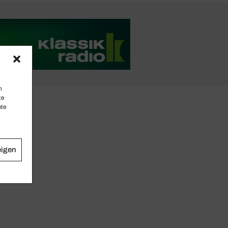
n
te
mte
eigen