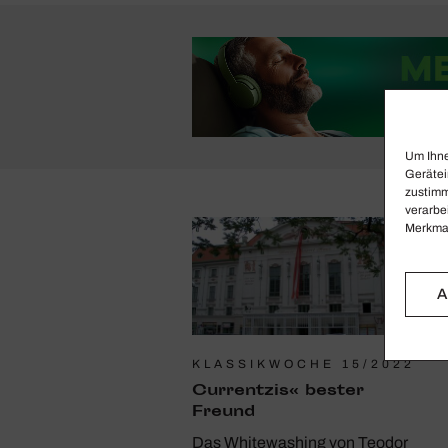
Um Ihne
Gerätei
zustimm
verarbe
Merkmal
A
KLASSIKWOCHE 15/2022
Curr­entzis« bester
Freund
Das Whitewashing von Teodor