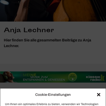
Anja Lechner
Hier finden Sie alle gesammelten Beiträge zu Anja
Lechner.
Cookie-Einstellungen
Foto: Stefan Höderath
Um Ihnen ein optimales Erlebnis zu bieten, verwenden wir Technologien