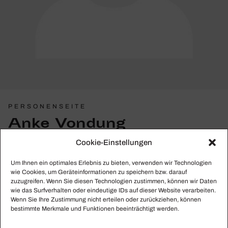
PERSONENSEITE
Anke Vondung
Cookie-Einstellungen
Hier finden Sie alle gesammelten Beiträge zu Anke
Vondung.
Um Ihnen ein optimales Erlebnis zu bieten, verwenden wir Technologien
wie Cookies, um Geräteinformationen zu speichern bzw. darauf
zuzugreifen. Wenn Sie diesen Technologien zustimmen, können wir Daten
wie das Surfverhalten oder eindeutige IDs auf dieser Website verarbeiten.
Wenn Sie Ihre Zustimmung nicht erteilen oder zurückziehen, können
Leider nichts gefunden.
bestimmte Merkmale und Funktionen beeinträchtigt werden.