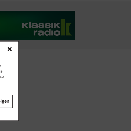
n
te
mte
eigen