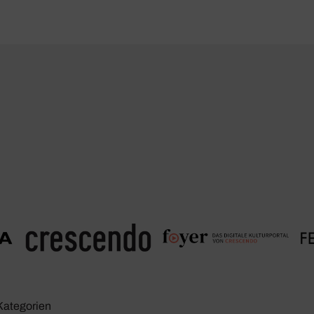
Kate­go­rien