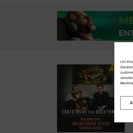
Um Ihne
Gerätei
zustimm
verarbe
Merkmal
A