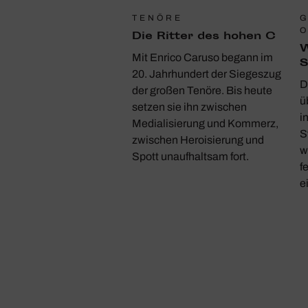
TENÖRE
G
Die Ritter des hohen C
W
Mit Enrico Caruso begann im
S
20. Jahrhundert der Siegeszug
D
der großen Tenöre. Bis heute
ü
setzen sie ihn zwischen
i
Medialisierung und Kommerz,
S
zwischen Heroisierung und
w
Spott unaufhaltsam fort.
f
e