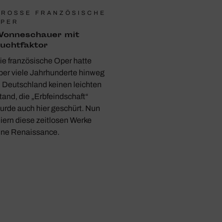
ROSSE FRANZÖSISCHE O
PER
onne­schauer mit
ucht­faktor
ie französische Oper hatte
ber viele Jahrhunderte hinweg
n Deutschland keinen leichten
tand, die „Erbfeindschaft“
urde auch hier geschürt. Nun
eiern diese zeitlosen Werke
ine Renaissance.