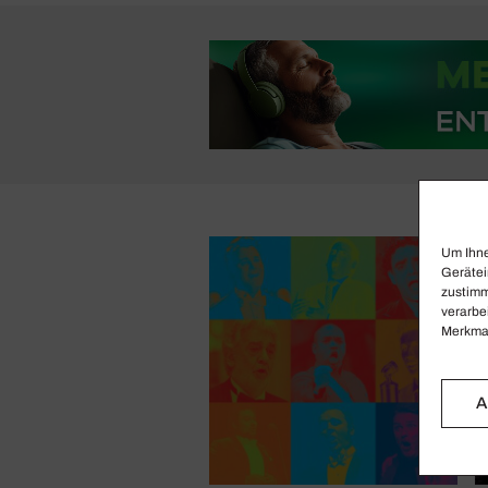
Um Ihne
Gerätei
zustimm
verarbe
Merkmal
A