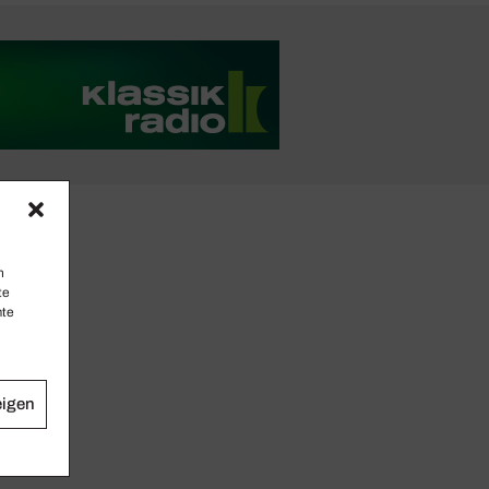
n
te
mte
eigen