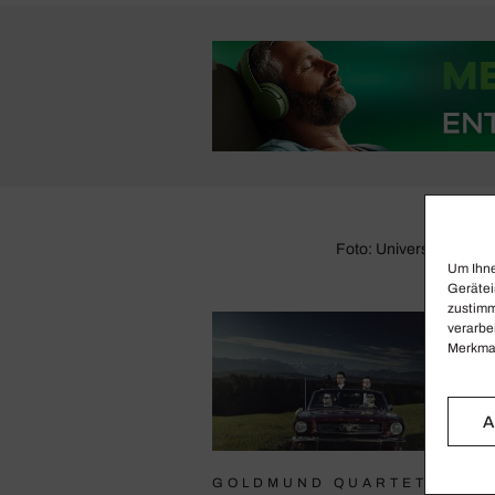
Foto: Universal
Um Ihne
Gerätei
zustimm
verarbe
Merkmal
A
GOLDMUND QUARTET