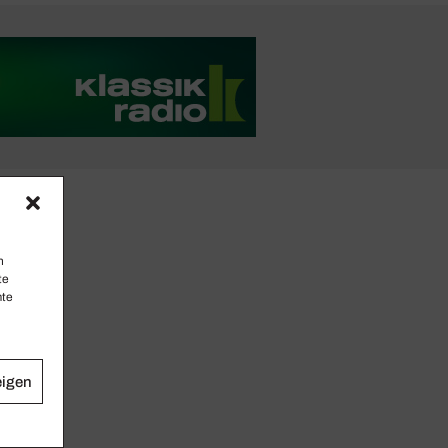
n
te
mte
eigen