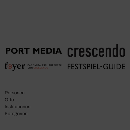
Personen
Orte
Insti­tu­tionen
Kate­go­rien