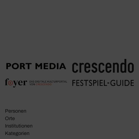
Personen
Orte
Insti­tu­tionen
Kate­go­rien