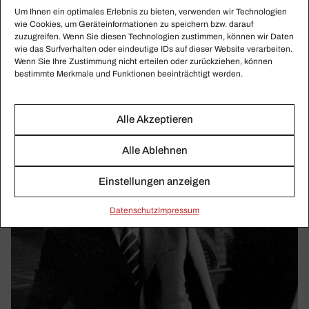
Um Ihnen ein optimales Erlebnis zu bieten, verwenden wir Technologien
Boris Giltburg stellt alle Beethoven-Sonaten ins Internet. In
wie Cookies, um Geräteinformationen zu speichern bzw. darauf
CRESCENDO erzählt er vom Klang im Raum, Fazioli-
zuzugreifen. Wenn Sie diesen Technologien zustimmen, können wir Daten
wie das Surfverhalten oder eindeutige IDs auf dieser Website verarbeiten.
Flügel und der Lust an allem Russischen.
Wenn Sie Ihre Zustimmung nicht erteilen oder zurückziehen, können
bestimmte Merkmale und Funktionen beeinträchtigt werden.
Alle Akzeptieren
Alle Ablehnen
Einstellungen anzeigen
Daten­schutz
Impressum