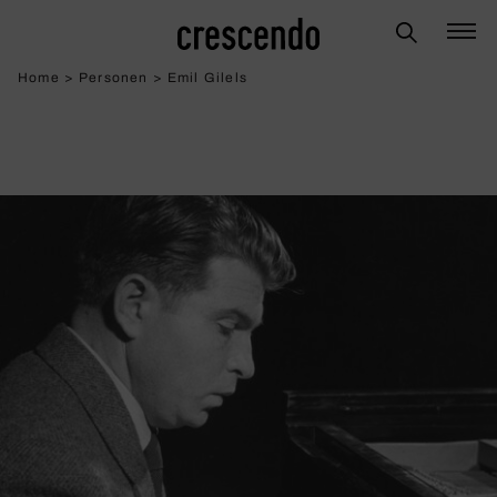
Home
>
Personen
>
Emil Gilels