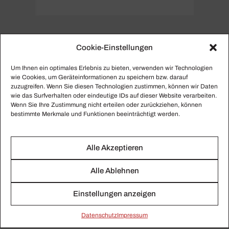
Cookie-Einstellungen
PERSONENSEITE
Um Ihnen ein optimales Erlebnis zu bieten, verwenden wir Technologien
Florence Foster Jenkins
wie Cookies, um Geräteinformationen zu speichern bzw. darauf
zuzugreifen. Wenn Sie diesen Technologien zustimmen, können wir Daten
wie das Surfverhalten oder eindeutige IDs auf dieser Website verarbeiten.
Hier finden Sie alle gesammelten Beiträge zu Florence
Wenn Sie Ihre Zustimmung nicht erteilen oder zurückziehen, können
Foster Jenkins.
bestimmte Merkmale und Funktionen beeinträchtigt werden.
Alle Akzeptieren
Alle Ablehnen
Einstellungen anzeigen
Daten­schutz
Impressum