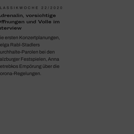
LASSIKWOCHE 22/2020
dre­nalin, vorsich­tige
ffnungen und Volle im
nter­view
ie ersten Konzertplanungen,
elga Rabl-Stadlers
urchhalte-Parolen bei den
alzburger Festspielen, Anna
etrebkos Empörung über die
orona-Regelungen.