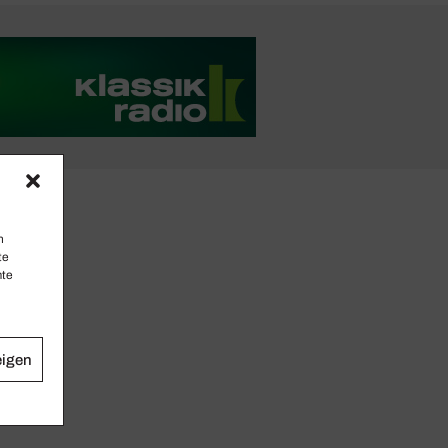
n
te
mte
eigen