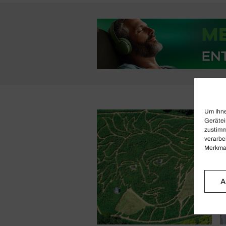
Um Ihne
Gerätei
zustimm
verarbe
Merkmal
A