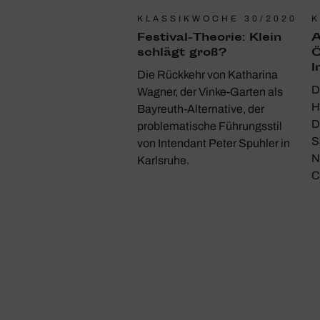
KLASSIKWOCHE 30/2020
K
Festival-Theorie: Klein
A
schlägt groß?
Ö
I
Die Rückkehr von Katharina
D
Wagner, der Vinke-Garten als
H
Bayreuth-Alternative, der
D
problematische Führungsstil
S
von Intendant Peter Spuhler in
N
Karlsruhe.
C