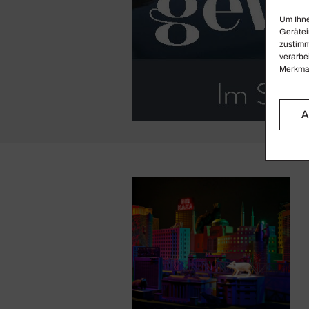
Um Ihne
Gerätei
zustimm
verarbe
Merkmal
A