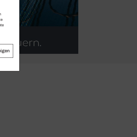
n
te
mte
eigen