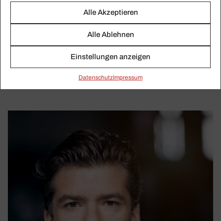
DEUTSCHES SYMPHONIE-ORCHESTER
Alle Akzeptieren
BERLIN
Sans­krit, Astro­logie und Jesus
Alle Ablehnen
Das Deutsche Symphonie-Orchester Berlin zeigt
#planet_rotation, die neue Klangperformance der Reihe
Einstellungen anzeigen
TIKESTRA mit Mitgliedern des STEGREIF.orchesters und
der jungen norddeutschen philharmonie.
Daten­schutz
Impressum