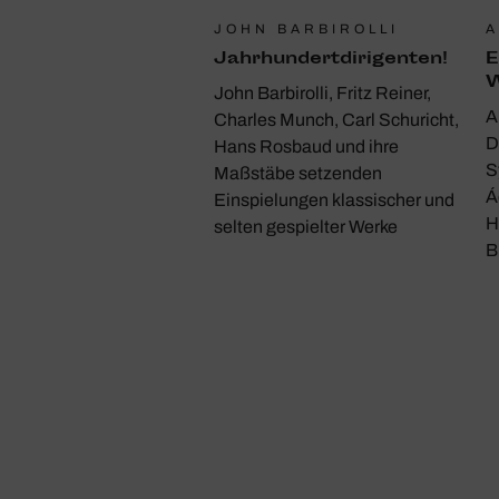
JOHN BARBIROLLI
A
Jahr­hun­dert­di­ri­genten!
E
W
John Barbirolli, Fritz Reiner,
A
Charles Munch, Carl Schuricht,
D
Hans Rosbaud und ihre
S
Maßstäbe setzenden
Á
Einspielungen klassischer und
H
selten gespielter Werke
B