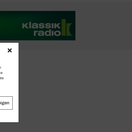
n
te
mte
eigen