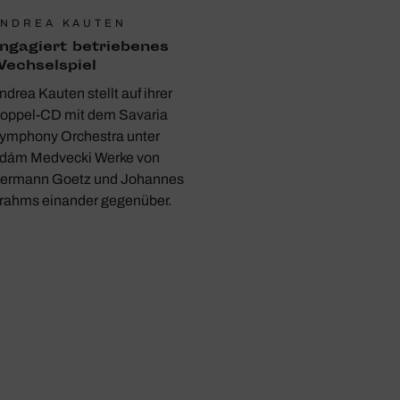
NDREA KAUTEN
nga­giert betrie­benes
ech­sel­spiel
ndrea Kauten stellt auf ihrer
oppel-CD mit dem Savaria
ymphony Orchestra unter
dám Medvecki Werke von
ermann Goetz und Johannes
rahms einander gegenüber.