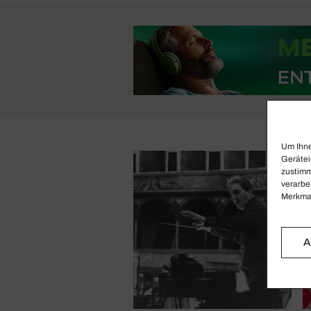
Um Ihne
Gerätei
zustimm
verarbe
Merkmal
A