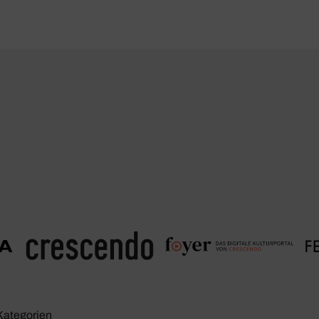
Kate­go­rien