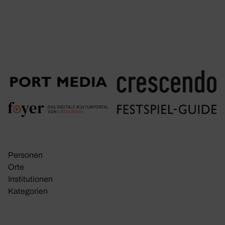
Personen
Orte
Insti­tu­tionen
Kate­go­rien