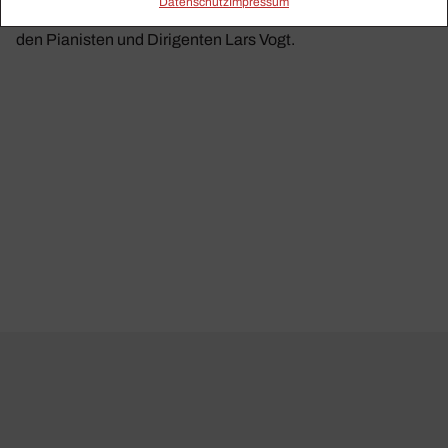
Daten­schutz
Impressum
die Intransparenz der Streaming-Dienste, ein Nachruf auf
den Pianisten und Dirigenten Lars Vogt.