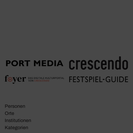
Personen
Orte
Insti­tu­tionen
Kate­go­rien