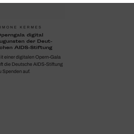
IMONE KERMES
pern­gala digital
ugunsten der Deut­
chen AIDS-Stif­tung
it einer digitalen Opern-Gala
uft die Deutsche AIDS-Stiftung
u Spenden auf.