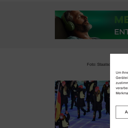
Foto: Staatsoper Unter
Um Ihne
Gerätei
zustimm
verarbe
Merkmal
A