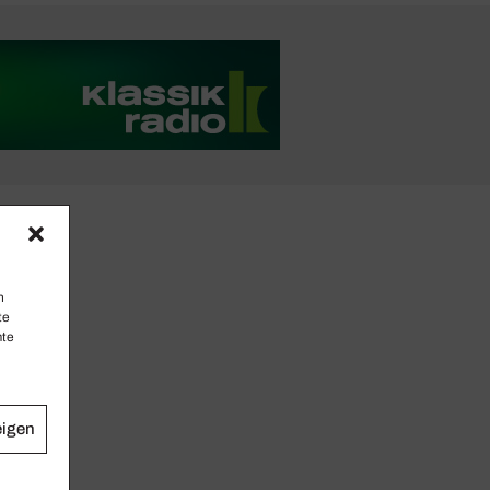
n
te
mte
eigen