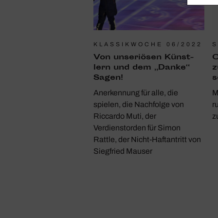
KLASSIKWOCHE 06/2022
S
Von unse­riösen Künst­
O
lern und dem „Danke“
z
Sagen!
s
Anerkennung für alle, die
M
spielen, die Nachfolge von
r
Riccardo Muti, der
z
Verdienstorden für Simon
Rattle, der Nicht-Haftantritt von
Siegfried Mauser