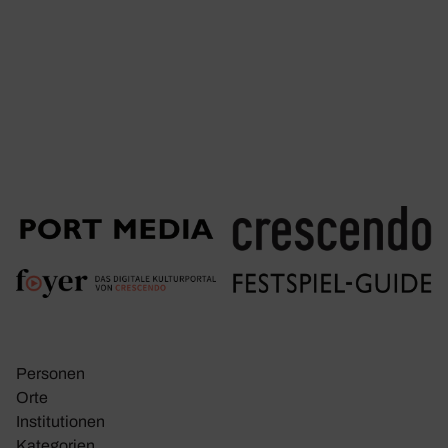
Personen
Orte
Insti­tu­tionen
Kate­go­rien