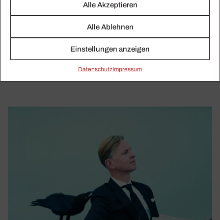
Alle Akzeptieren
KLASSIKWOCHE 13/2022
Alle Ablehnen
Die Folgen der Causa Curr­entzis
Einstellungen anzeigen
Das Festhalten des SWR an Teodor Currentzis, Simon
Stones „Wozzeck“-Inszenierung in Wien, Maxim Berin als
Daten­schutz
Impressum
neuer Agent von Anna Netrebko