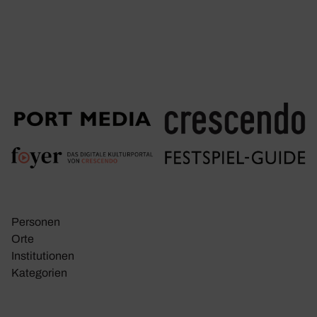
Personen
Orte
Insti­tu­tionen
Kate­go­rien