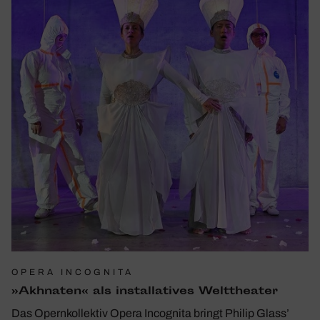
OPERA INCOGNITA
»Akhn­aten« als instal­la­tives Welt­theater
Das Opernkollektiv Opera Incognita bringt Philip Glass’