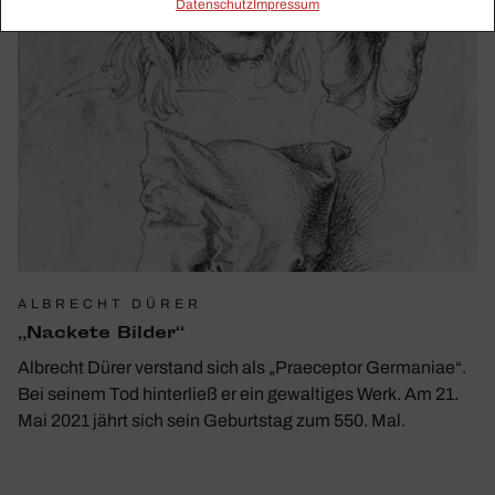
Daten­schutz
Impressum
ALBRECHT DÜRER
„Nackete Bilder“
Albrecht Dürer verstand sich als „Praeceptor Germaniae“.
Bei seinem Tod hinterließ er ein gewaltiges Werk. Am 21.
Mai 2021 jährt sich sein Geburtstag zum 550. Mal.