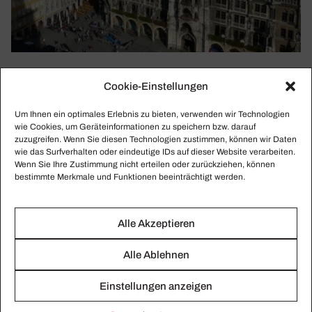
KONSTANTIN WECKER
Cookie-Einstellungen
München – Isar – Sommer – Prater­insel
Konstantin Wecker zählt zu den erfolgreichsten
Um Ihnen ein optimales Erlebnis zu bieten, verwenden wir Technologien
wie Cookies, um Geräteinformationen zu speichern bzw. darauf
Liedermachern. „Nein, ich hör nicht auf zu träumen von der
zuzugreifen. Wenn Sie diesen Technologien zustimmen, können wir Daten
herrschaftsfreien Welt“, lautet sein Credo.
wie das Surfverhalten oder eindeutige IDs auf dieser Website verarbeiten.
Wenn Sie Ihre Zustimmung nicht erteilen oder zurückziehen, können
bestimmte Merkmale und Funktionen beeinträchtigt werden.
Alle Akzeptieren
Alle Ablehnen
Einstellungen anzeigen