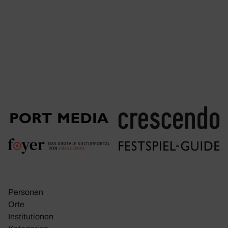
Personen
Orte
Insti­tu­tionen