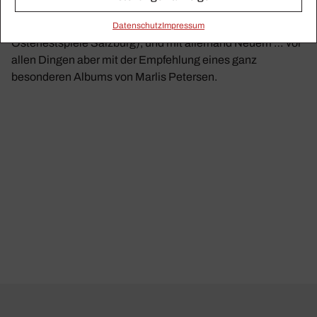
Dieses Mal mit einem endgültigen Haken hinter Dinge, die
uns schon viel zu lange begleitet haben (z.B. die
Daten­schutz
Impressum
Osterfestspiele Salzburg), und mit allerhand Neuem … vor
allen Dingen aber mit der Empfehlung eines ganz
besonderen Albums von Marlis Petersen.