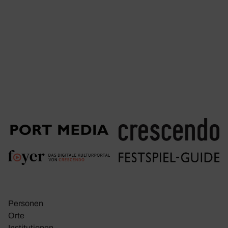
Personen
Orte
Insti­tu­tionen