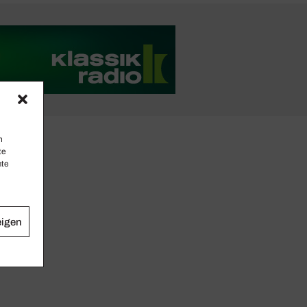
n
te
mte
eigen