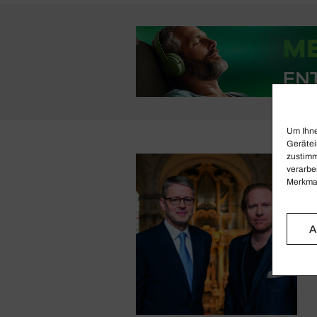
Um Ihne
Gerätei
zustimm
verarbe
Merkmal
A