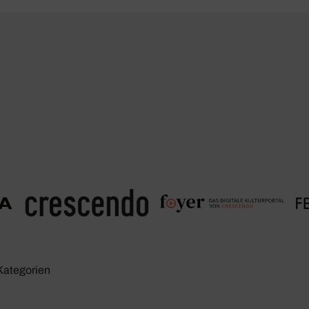
Kate­go­rien