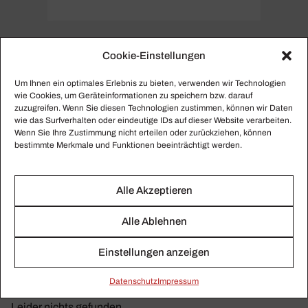
Cookie-Einstellungen
Um Ihnen ein optimales Erlebnis zu bieten, verwenden wir Technologien
PERSONENSEITE
wie Cookies, um Geräteinformationen zu speichern bzw. darauf
Tim Isfort
zuzugreifen. Wenn Sie diesen Technologien zustimmen, können wir Daten
wie das Surfverhalten oder eindeutige IDs auf dieser Website verarbeiten.
Wenn Sie Ihre Zustimmung nicht erteilen oder zurückziehen, können
Hier finden Sie alle gesammelten Beiträge zu Tim Isfort.
bestimmte Merkmale und Funktionen beeinträchtigt werden.
Alle Akzeptieren
Alle Ablehnen
Einstellungen anzeigen
Daten­schutz
Impressum
Leider nichts gefunden.