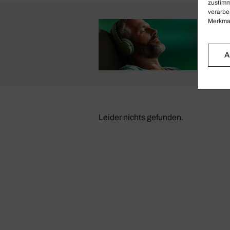
zustimm
verarbe
Merkmal
A
Leider nichts gefunden.