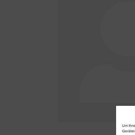
Um Ihne
Gerätei