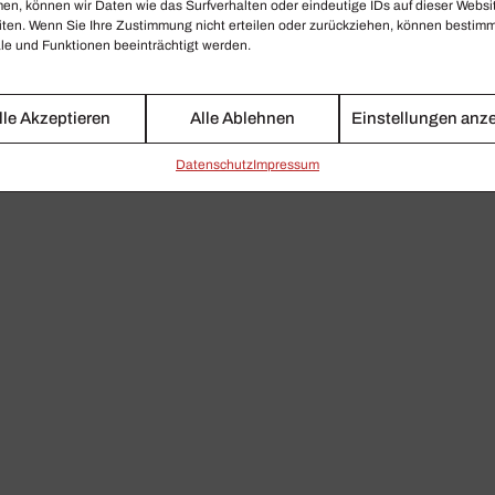
en, können wir Daten wie das Surfverhalten oder eindeutige IDs auf dieser Websi
iten. Wenn Sie Ihre Zustimmung nicht erteilen oder zurückziehen, können bestim
e und Funktionen beeinträchtigt werden.
lle Akzeptieren
Alle Ablehnen
Einstellungen anz
Daten­schutz
Impressum