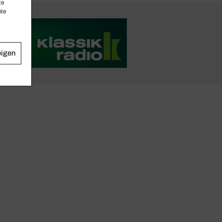
te
mte
eigen