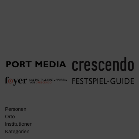
Personen
Orte
Insti­tu­tionen
Kate­go­rien