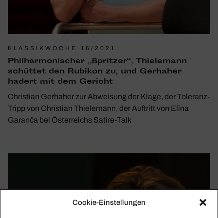
KLASSIKWOCHE 16/2021
Phil­har­mo­ni­scher „Spritzer“, Thie­le­mann
schüttet den Rubikon zu, und Gerhaher
hadert mit dem Gericht
Christian Gerhaher zur Abweisung der Klage, der Toleranz-
Tripp von Christian Thielemann, der Auftritt von Elīna
Garanča bei Österreichs Satire-Talk
Cookie-Einstellungen