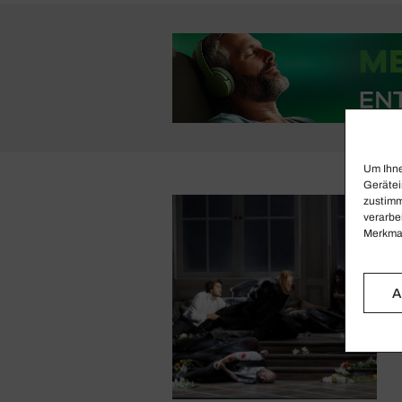
Um Ihne
Gerätei
zustimm
verarbe
Merkmal
A