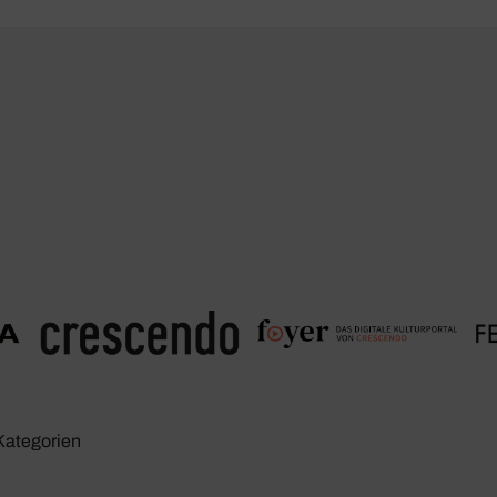
Kate­go­rien