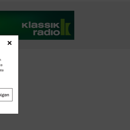
n
te
mte
eigen