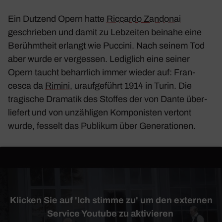
Ein Dutzend Opern hatte
Riccardo Zandonai
geschrieben und damit zu Lebzeiten beinahe eine
Berühmt­heit erlangt wie Puccini. Nach seinem Tod
aber wurde er vergessen. Ledig­lich eine seiner
Opern taucht beharr­lich immer wieder auf:
Fran­
cesca da
Rimini
, urauf­ge­führt 1914 in Turin. Die
tragi­sche Dramatik des Stoffes der von Dante über­
lie­fert und von unzäh­ligen Kompo­nisten vertont
wurde, fesselt das Publikum über Gene­ra­tionen.
Klicken Sie auf 'Ich stimme zu' um den externen
Service Youtube zu aktivieren