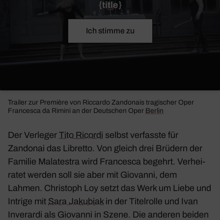
{title}
Ich stimme zu
Trailer zur Première von Riccardo Zando­nais tragi­scher Oper
Fran­cesca da Rimini
an der Deut­schen Oper
Berlin
Der Verleger
Tito Ricordi
selbst verfasste für
Zandonai das Libretto. Von gleich drei Brüdern der
Familie Mala­testra wird Fran­cesca begehrt. Verhei­
ratet werden soll sie aber mit Giovanni, dem
Lahmen. Chris­toph Loy setzt das Werk um Liebe und
Intrige mit
Sara Jaku­biak
in der Titel­rolle und Ivan
Inverardi als Giovanni in Szene. Die anderen beiden