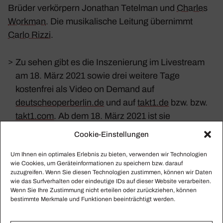
Brüder verkör­pern Jona­than Tetelman und
Charles
Workman
. Die musi­ka­li­sche Leitung über­nimmt
Carlo Rizzi
.
>
Zu sehen gibt es die Inszenierung im Livestream
am 18. März 2021 sowie drei weitere Tage
kostenfrei als Video on Demand auf
deutscheoperberlin.de
und auf
takt1.de
bzw. bzw.
takt1.com
. Ab dem 18. März 2021 ist sie
(gebührenpflichtig) auf takt1.de bzw. takt1.com
Cookie-Einstellungen
abrufbar.
Um Ihnen ein optimales Erlebnis zu bieten, verwenden wir Technologien
wie Cookies, um Geräteinformationen zu speichern bzw. darauf
Fotos: Deutsche Oper Berlin
zuzugreifen. Wenn Sie diesen Technologien zustimmen, können wir Daten
wie das Surfverhalten oder eindeutige IDs auf dieser Website verarbeiten.
Wenn Sie Ihre Zustimmung nicht erteilen oder zurückziehen, können
bestimmte Merkmale und Funktionen beeinträchtigt werden.