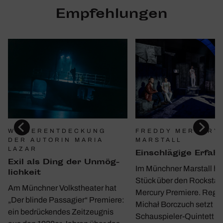
Empfehlungen
WIEDERENTDECKUNG
FREDDY MERCURY 
DER AUTORIN MARIA
MARSTALL
LAZAR
Einschlä­gige Erfah
Exil als Ding der Unmög­
Im Münchner Marstall hat
lich­keit
Stück über den Rockstar
Am Münchner Volkstheater hat
Mercury Premiere. Regi
„Der blinde Passagier“ Premiere:
Michał Borczuch setzt m
ein bedrückendes Zeitzeugnis
Schauspieler-Quintett ei