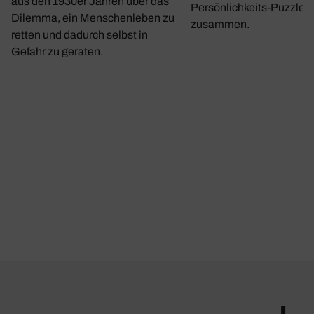
aus den 1930er Jahren über das
Persönlichkeits-Puzzle
Dilemma, ein Menschenleben zu
zusammen.
retten und dadurch selbst in
Gefahr zu geraten.